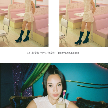
B2F心斎橋ネオン食堂街「Honmani Chicken」