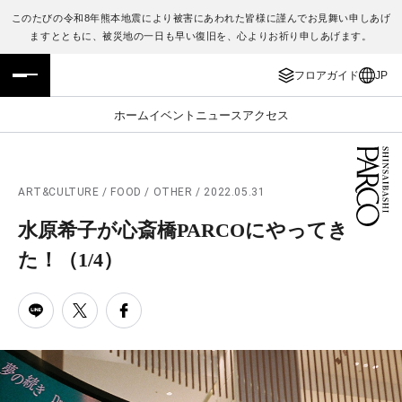
このたびの令和8年熊本地震により被害にあわれた皆様に謹んでお見舞い申しあげ
ますとともに、被災地の一日も早い復旧を、心よりお祈り申しあげます。
フロアガイド
ENGLISH
フロアガイド
JP
施設案内・アクセス
繁体字
ホーム
イベント
ニュース
アクセス
イベント・ポップアップ
簡体字
ニュース
한국어
ART&CULTURE / FOOD / OTHER / 2022.05.31
水原希子が心斎橋PARCOにやってき
レストラン・カフェ
ภาษาไทย
た！
（1/4）
TAX FREE
日本語
PARCOメンバーズ
JP