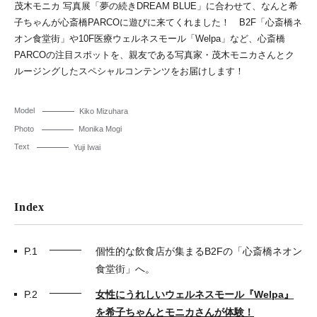
茂木モニカ 写真展「夢の続きDREAM BLUE」に合わせて、なんと希
子ちゃんが心斎橋PARCOに遊びに来てくれました！ B2F「心斎橋ネ
オン食堂街」や10F医療ウェルネスモール「Welpa」など、心斎橋
PARCOの注目スポットを、親友である写真家・茂木モニカさんとク
ルージングしたスペシャルコンテンツをお届けします！
Model
Kiko Mizuhara
Photo
Monika Mogi
Text
Yuji Iwai
Index
P.1
個性的な飲食店が集まるB2Fの「心斎橋ネオン
食堂街」へ。
P.2
女性にうれしいウェルネスモール『Welpa』
を希子ちゃんとモニカさんが体験！