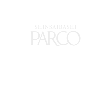
NEW OPEN
NEW OPEN
2026.08.07
2026.08.05
Topologie
Gentle Monster
NEW OPEN
NEW OPEN
2026.07.31
2026.07.31
MM6 Maison Margiela
Goldwin Shinsaibashi