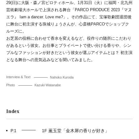
29(日)に大阪・森ノ宮ピロティホール、1月31日（火）に福岡・北九州
芸術劇場大ホールで上演される舞台「PARCO PRODUCE 2023『マヌ
エラ』 Iam a dancer. Love me?」。その作品にて、宝塚歌劇団退団後
に舞台に初主演する珠城りょうさんが、心斎橋PARCOでショップク
ルーズに。
お芝居の役柄に合わせて香水を変えるなど、役作りの随所にこだわり
があるという彼女。お仕事とプライベートで使い分ける香りや、シン
プルなファッションが好きだという彼女が選ぶアイテムとは？ 初主演
となる舞台への意気込みなどを聞いてみました。
Interview & Text
Nahoko Kuroda
Photo
Kazuki Watanabe
Index
P.1
1F 薫玉堂「金木犀の香りが好き」