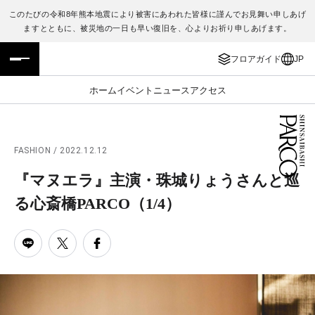
このたびの令和8年熊本地震により被害にあわれた皆様に謹んでお見舞い申しあげ
ますとともに、被災地の一日も早い復旧を、心よりお祈り申しあげます。
フロアガイド
ENGLISH
フロアガイド
JP
施設案内・アクセス
繁体字
ホーム
イベント
ニュース
アクセス
イベント・ポップアップ
簡体字
ニュース
한국어
FASHION / 2022.12.12
『マヌエラ』主演・珠城りょうさんと巡
レストラン・カフェ
ภาษาไทย
る心斎橋PARCO
（1/4）
TAX FREE
日本語
PARCOメンバーズ
JP