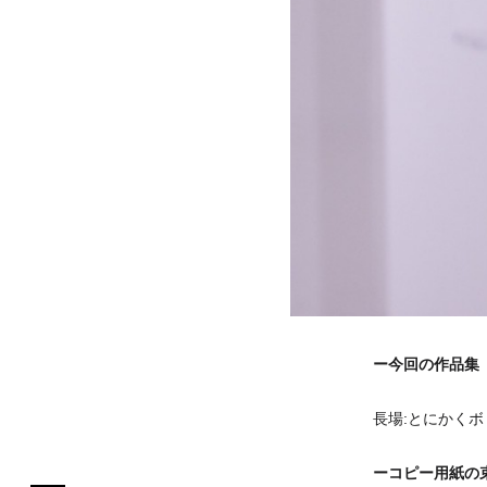
ー今回の作品集『
長場:とにかく
ーコピー用紙の