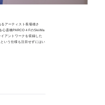
れるアーティスト長場雄さ
斎橋PARCO４FのSkiiMa
なクライアントワークを収録した
紙という仕様も注目せずにはい