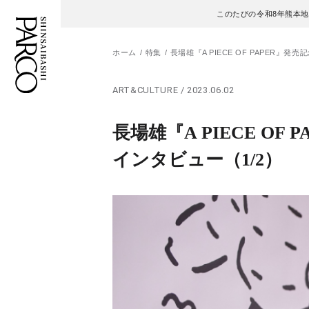
このたびの令和8年熊本
ホーム
特集
長場雄『A PIECE OF PAPER
ART&CULTURE / 2023.06.02
フロアガイド
ENGLISH
長場雄『A PIECE O
施設案内・アクセス
繁体字
インタビュー
（1/2）
イベント・ポップアップ
簡体字
ニュース
한국어
レストラン・カフェ
ภาษาไทย
TAX FREE
日本語