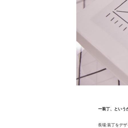
ー装丁、という
長場:装丁をデ