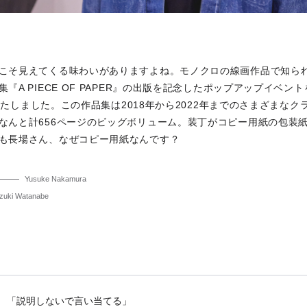
こそ見えてくる味わいがありますよね。モノクロの線画作品で知ら
『A PIECE OF PAPER』の出版を記念したポップアップイベントを心
開催いたしました。この作品集は2018年から2022年までのさまざま
なんと計656ページのビッグボリューム。装丁がコピー用紙の包装
も長場さん、なぜコピー用紙なんです？
Yusuke Nakamura
zuki Watanabe
「説明しないで言い当てる」