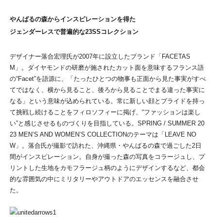
やんばるの森からインスピレーションを得た
ジェンダーレスで普遍的な23SSコレクション
デザイナー落合宏理氏が2007年に設立したブランド「FACETAS
M」。ダイヤモンドの研磨が施されたカット面を意味するフランス語
の“Facet”を語源に、「たったひとつの物事も正面から見た事実がすべ
てではなく、横から見ること、後ろから見ることでまる違った事実に
なる」という意味が込められている。常に新しい顔とプライドを持っ
て挑戦し続けることをフィロソフィーに掲げ、“ファッションは楽し
い”と感じさせるものづくりを目指している。SPRING / SUMMER 20
23 MEN’S AND WOMEN’S COLLECTIONのテーマは「LEAVE NO
W」。落合氏が撮影で訪れた、沖縄県・やんばるの森で過ごした2日
間がインスピレーション。自身が撮った森の写真をコラージュし、プ
リントした生地をカモフラージュ柄のようにデザインするなど、都会
的な雰囲気の中にミリタリーやアウトドアのエッセンスを融合させ
た。