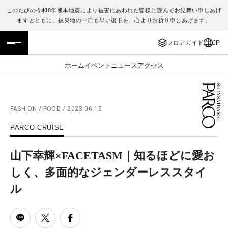
このたびの令和8年熊本地震により被害にあわれた皆様に謹んでお見舞い申しあげ
ますとともに、被災地の一日も早い復旧を、心よりお祈り申しあげます。
フロアガイド
ENGLISH
フロアガイド
JP
施設案内・アクセス
繁体字
ホーム
イベント
ニュース
アクセス
イベント・ポップアップ
簡体字
ニュース
한국어
FASHION / FOOD / 2023.06.15
PARCO CRUISE
レストラン・カフェ
ภาษาไทย
山下幸輝×FACETASM｜知るほどに愛お
TAX FREE
日本語
しく、多面的なジェンダーレススタイ
ル
PARCOメンバーズ
JP