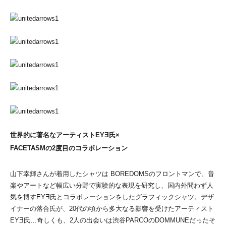
世界的に著名なアーティストEYƎ氏×
FACETASMの2度目のコラボレーション
山下幸輝さんが着用したシャツは BOREDOMSのフロントマンで、音
楽やアートなど幅広い分野で実験的な表現を研究し、国内外問わず人
気を博すEYƎ氏とコラボレーションをしたグラフィックシャツ。デザ
イナーの落合氏が、20代の頃から多大なる影響を受けたアーティスト
EYƎ氏…奇しくも、2人の出会いは渋谷PARCOのDOMMUNEだったそ