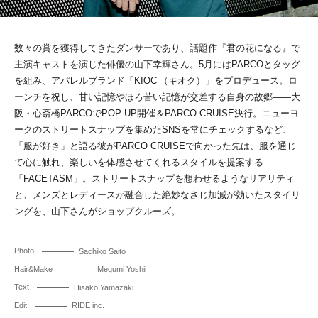
数々の賞を獲得してきたダンサーであり、話題作『君の花になる』で
主演キャストを演じた俳優の山下幸輝さん。5月にはPARCOとタッグ
を組み、アパレルブランド「KIOC’（キオク）」をプロデュース。ロ
ーンチを祝し、甘い記憶やほろ苦い記憶が交差する自身の故郷――大
阪・心斎橋PARCOでPOP UP開催＆PARCO CRUISE決行。ニューヨ
ークのストリートスナップを集めたSNSを常にチェックするなど、
「服が好き」と語る彼がPARCO CRUISEで向かった先は、服を通じ
て心に触れ、楽しいを体感させてくれるスタイルを提案する
「FACETASM」。ストリートスナップを想わせるようなリアリティ
と、メンズとレディースが融合した絶妙なさじ加減が効いたスタイリ
ングを、山下さんがショップクルーズ。
Photo
Sachiko Saito
Hair&Make
Megumi Yoshii
Text
Hisako Yamazaki
Edit
RIDE inc.