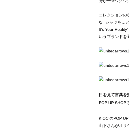
身が一番ワクワ
コレクションの
なTシャツを…と
It’s Your
いうブランドを
目を見て言葉を
POP UP SH
KIOC’のPO
山下さんがオリ