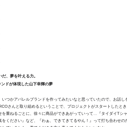
いだ、夢を叶える力。
ブランドが体現した山下幸輝の夢
、いつかアパレルブランドを作ってみたいなと思っていたので、お話し
ARCOさんと取り組めるということで、プロジェクトがスタートしたと
せを重ねるごとに、徐々に商品ができあがっていって…『タイダイTシ
真をください』など、『わぁ、できてきてるやん！』って打ち合わせの