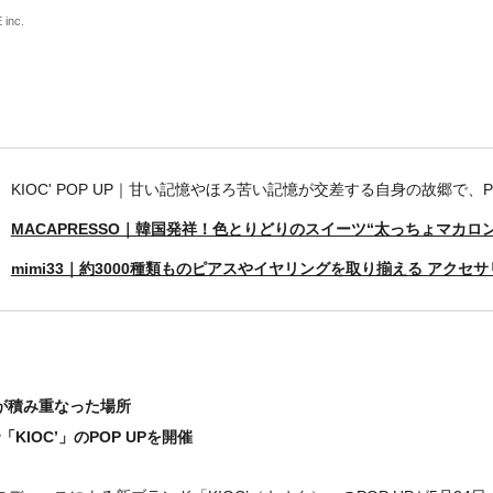
 inc.
KIOC' POP UP｜甘い記憶やほろ苦い記憶が交差する自身の故郷で、P
MACAPRESSO｜韓国発祥！色とりどりのスイーツ“太っちょマカロ
mimi33｜約3000種類ものピアスやイヤリングを取り揃える アクセ
が積み重なった場所
「KIOC’」のPOP UPを開催