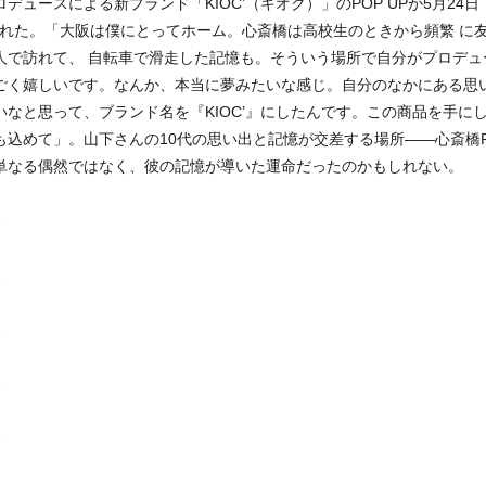
デュースによる新ブランド「KIOC’（キオク）」のPOP UPが5月24
催された。「大阪は僕にとってホーム。心斎橋は高校生のときから頻繁 に
人で訪れて、 自転車で滑走した記憶も。そういう場所で自分がプロデュ
ごく嬉しいです。なんか、本当に夢みたいな感じ。自分のなかにある思
いなと思って、ブランド名を『KIOC’』にしたんです。この商品を手に
込めて」。山下さんの10代の思い出と記憶が交差する場所――心斎橋PARC
単なる偶然ではなく、彼の記憶が導いた運命だったのかもしれない。