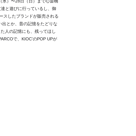
日（水）〜28日（日）まで心斎橋
友達と遊びに行っているし、御
ースしたブランドが販売される
い出とか、昔の記憶をたどりな
した人の記憶にも、残ってほし
Oで、KIOC’のPOP UPが