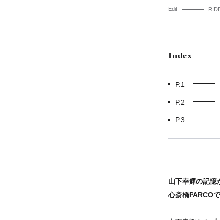
Edit
RIDE
Index
P.1
P.2
P.3
山下幸輝の記憶
心斎橋PARCOで