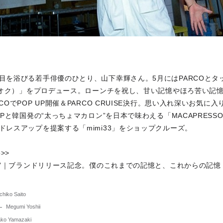
目を浴びる若手俳優のひとり、山下幸輝さん。5月にはPARCOとタ
（キオク）」をプロデュース。ローンチを祝し、甘い記憶やほろ苦い記
COでPOP UP開催＆PARCO CRUISE決行。思い入れ深いお気に入
UPと韓国発の“太っちょマカロン”を日本で味わえる「MACAPRESS
ドレスアップを提案する「mimi33」をショップクルーズ。
o>>
OC’｜ブランドリリース記念。僕のこれまでの記憶と、これからの記憶
chiko Saito
Megumi Yoshii
ako Yamazaki