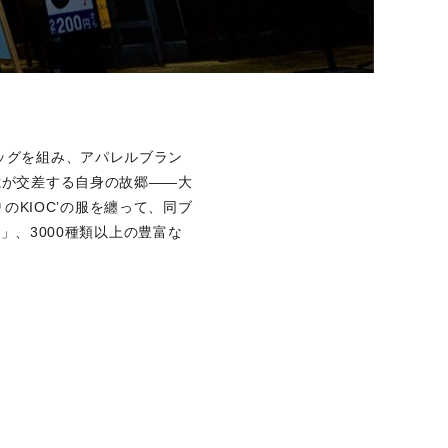
ッグを組み、アパレルブラン
憶が交差する自身の故郷――大
りのKIOC’の服を纏って、同ブ
O」、3000種類以上の豊富な