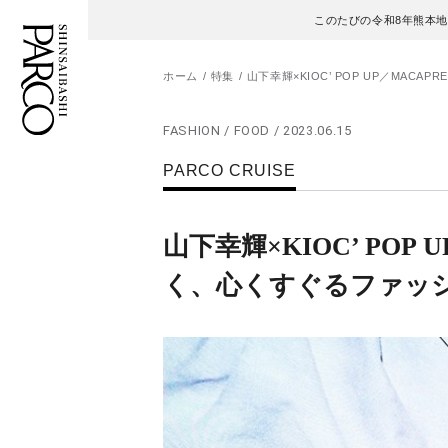
このたびの令和8年熊本
ホーム
特集
山下幸輝×KIOC’ POP UP／MAC
FASHION / FOOD / 2023.06.15
フロアガイド
ENGLISH
PARCO CRUISE
施設案内・アクセス
繁体字
山下幸輝×KIOC’ POP 
イベント・ポップアップ
簡体字
く、心くすぐるファッ
ニュース
한국어
レストラン・カフェ
ภาษาไทย
TAX FREE
日本語