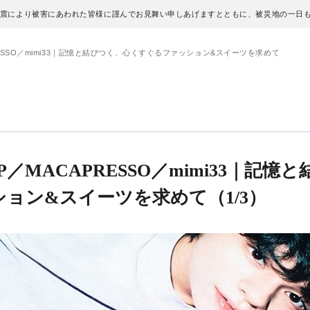
地震により被害にあわれた皆様に謹んでお見舞い申しあげますとともに、被災地の一日
APRESSO／mimi33｜記憶と結びつく、心くすぐるファッション&スイーツを求めて
UP／MACAPRESSO／mimi33｜記憶
ション&スイーツを求めて
（1/3）