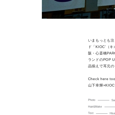
いまもっとも注
ド「KIOC’
阪・心斎橋PAR
ランドのPOP 
品揃えで耳元の
Check here to
山下幸輝×KI
Photo
Sa
Hair&Make
Text
His