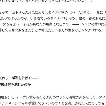
クしていました。着てくださる方も喜んでくれたらいいなと」。
なかで、山下さんのお気に入りはタイダイ柄のTシャツだそう。「夏に
思って作ったのが、いま着ているタイダイTシャツ。僕の一番のお気に入りなん
 Reality”（夢をみよう、それがあなたの現実になるまで）――Tシャツの背中
通して自身の夢をまたひとつ叶えた山下さんの生き方とシンクロする。
交わし、感謝を告げる――
OPで彼は何を感じたのか
P UP初日には、オープン前からたくさんのファンが長蛇の列をなした。
ジナルキャンディを手渡してファンの方々と交流。訪れた人にとっても