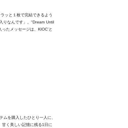
サラッと１枚で完結できるよう
です」。“Dream Until
に入ったメッセージは、KIOC’と
アイテムを購入したひとり一人に、
、甘く美しい記憶に残る1日に