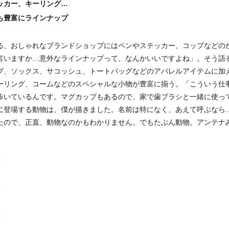
ッカー、キーリング…
も豊富にラインナップ
る、おしゃれなブランドショップにはペンやステッカー、コップなどの
言いますか…意外なラインナップって、なんかいいですよね」。そう語るよ
プ、ソックス、サコッシュ、トートバッグなどのアパレルアイテムに加
ーリング、コームなどのスペシャルな小物が豊富に揃う。「こういう仕
歩いているんです。マグカップもあるので、家で歯ブラシと一緒に使っ
に登場する動物は、僕が描きました。名前は特になく、あえて呼ぶなら…
たので、正直、動物なのかもわかりません。でもたぶん動物。アンテナ