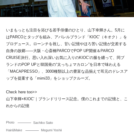
いまもっとも注目を浴びる若手俳優のひとり、山下幸輝さん。5月に
はPARCOとタッグを組み、アパレルブランド「KIOC’（キオク）」を
プロデュース。ローンチを祝し、甘い記憶やほろ苦い記憶が交差する
自身の故郷――大阪・心斎橋PARCOでPOP UP開催＆PARCO
CRUISE決行。思い入れ深いお気に入りのKIOC’の服を纏って、同ブ
ランドのPOP UPと韓国発の“太っちょマカロン”を日本で味わえる
「MACAPRESSO」、3000種類以上の豊富な品揃えで耳元のドレスア
ップを提案する「mimi33」をショップクルーズ。
Check here too>>
山下幸輝×KIOC’｜ブランドリリース記念。僕のこれまでの記憶と、こ
れからの記憶
Photo
Sachiko Saito
Hair&Make
Megumi Yoshii