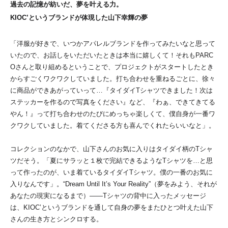
過去の記憶が紡いだ、夢を叶える力。
KIOC’というブランドが体現した山下幸輝の夢
「洋服が好きで、いつかアパレルブランドを作ってみたいなと思って
いたので、お話しをいただいたときは本当に嬉しくて！それもPARC
Oさんと取り組めるということで、プロジェクトがスタートしたとき
からすごくワクワクしていました。打ち合わせを重ねるごとに、徐々
に商品ができあがっていって…『タイダイTシャツできました！次は
ステッカーを作るので写真をください』など、『わぁ、できてきてる
やん！』って打ち合わせのたびにめっちゃ楽しくて、僕自身が一番ワ
クワクしていました。着てくださる方も喜んでくれたらいいなと」。
コレクションのなかで、山下さんのお気に入りはタイダイ柄のTシャ
ツだそう。「夏にサラッと１枚で完結できるようなTシャツを…と思
って作ったのが、いま着ているタイダイTシャツ。僕の一番のお気に
入りなんです」。“Dream Until It’s Your Reality”（夢をみよう、それが
あなたの現実になるまで）――Tシャツの背中に入ったメッセージ
は、KIOC’というブランドを通して自身の夢をまたひとつ叶えた山下
さんの生き方とシンクロする。