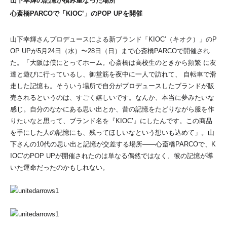
山下幸輝の記憶が積み重なった場所
心斎橋PARCOで「KIOC’」のPOP UPを開催
山下幸輝さんプロデュースによる新ブランド「KIOC’（キオク）」のP
OP UPが5月24日（水）〜28日（日）まで心斎橋PARCOで開催され
た。「大阪は僕にとってホーム。心斎橋は高校生のときから頻繁 に友
達と遊びに行っているし、御堂筋を夜中に一人で訪れて、 自転車で滑
走した記憶も。そういう場所で自分がプロデュースしたブランドが販
売されるというのは、すごく嬉しいです。なんか、本当に夢みたいな
感じ。自分のなかにある思い出とか、昔の記憶をたどりながら服を作
りたいなと思って、ブランド名を『KIOC’』にしたんです。この商品
を手にした人の記憶にも、残ってほしいなという想いも込めて」。山
下さんの10代の思い出と記憶が交差する場所――心斎橋PARCOで、K
IOC’のPOP UPが開催されたのは単なる偶然ではなく、彼の記憶が導
いた運命だったのかもしれない。