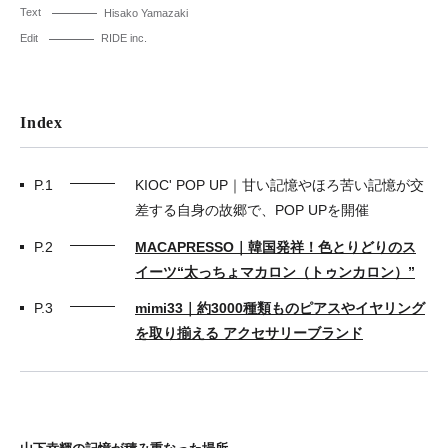
Text
Hisako Yamazaki
Edit
RIDE inc.
Index
P.1
KIOC' POP UP｜甘い記憶やほろ苦い記憶が交
差する自身の故郷で、POP UPを開催
P.2
MACAPRESSO｜韓国発祥！色とりどりのス
イーツ“太っちょマカロン（トゥンカロン）”
P.3
mimi33｜約3000種類ものピアスやイヤリング
を取り揃える アクセサリーブランド