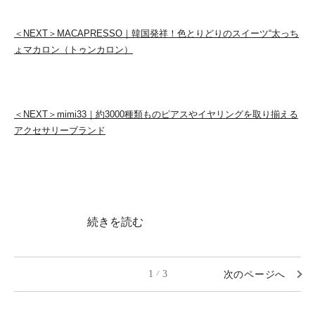
＜NEXT＞MACAPRESSO｜韓国発祥！色とりどりのスイーツ“太っち
ょマカロン（トゥンカロン）
＜NEXT＞mimi33｜約3000種類ものピアスやイヤリングを取り揃える
アクセサリーブランド
続きを読む
1
3
次のページへ
/