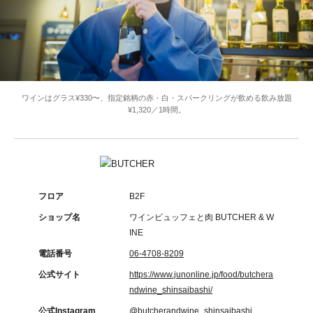
ワインはグラス¥330〜、指定銘柄の赤・白・スパークリングが飲める飲み放題
¥1,320／1時間。
フロア
B2F
ショップ名
ワインビュッフェと肉 BUTCHER & W
INE
電話番号
06-4708-8209
公式サイト
https://www.junonline.jp/food/butchera
ndwine_shinsaibashi/
公式Instagram
@butcherandwine_shinsaibashi