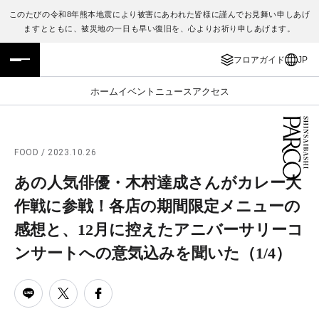
このたびの令和8年熊本地震により被害にあわれた皆様に謹んでお見舞い申しあげ
ますとともに、被災地の一日も早い復旧を、心よりお祈り申しあげます。
フロアガイド
ENGLISH
フロアガイド
JP
施設案内・アクセス
繁体字
ホーム
イベント
ニュース
アクセス
イベント・ポップアップ
簡体字
ニュース
한국어
FOOD / 2023.10.26
あの人気俳優・木村達成さんがカレー大
レストラン・カフェ
ภาษาไทย
作戦に参戦！各店の期間限定メニューの
TAX FREE
日本語
感想と、12月に控えたアニバーサリーコ
ンサートへの意気込みを聞いた
（1/4）
PARCOメンバーズ
JP