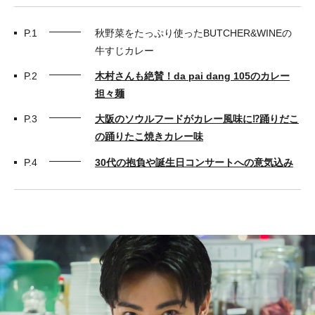
P.1
秋野菜をたっぷり使ったBUTCHER&WINEの
牛すじカレー
P.2
木村さんも絶賛！da pai dang 105のカレー
担々麺
P.3
大阪のソウルフードがカレー風味に⁉︎踊りだこ
の踊りたこ焼きカレー味
P.4
30代の抱負や誕生日コンサートへの意気込み