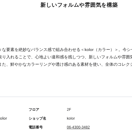
新しいフォルムや雰囲気を構築
々な要素を絶妙なバランス感で組み合わせる＜kolor（カラー）＞。今
取り入れることで、心地よい違和感を残しつつ、新しいフォルムや雰囲
また、鮮やかなカラーリングや透け感のある素材を使い、全体のコレク
フロア
2F
ショップ名
kolor
電話番号
06-4300-3482