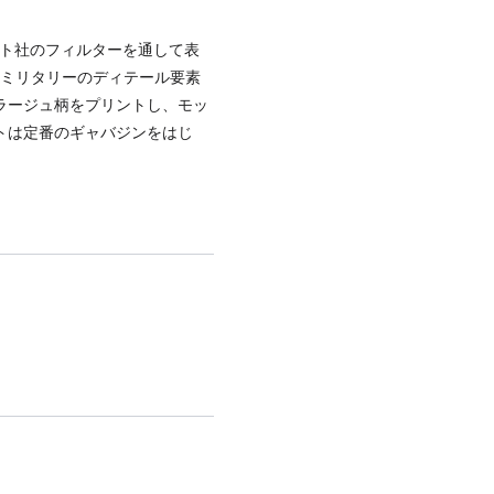
モト社のフィルターを通して表
アやミリタリーのディテール要素
ラージュ柄をプリントし、モッ
トは定番のギャバジンをはじ