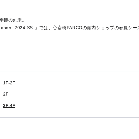
季節の到来。
w Season -2024 SS-」では、心斎橋PARCOの館内ショップの春
1F-2F
2F
3F-4F