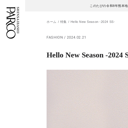
このたびの令和8年熊本
ホーム
特集
Hello New Season -2024 SS-
FASHION / 2024.02.21
フロアガイド
ENGLISH
Hello New Season -2024 
施設案内・アクセス
繁体字
イベント・ポップアップ
簡体字
ニュース
한국어
レストラン・カフェ
ภาษาไทย
TAX FREE
日本語