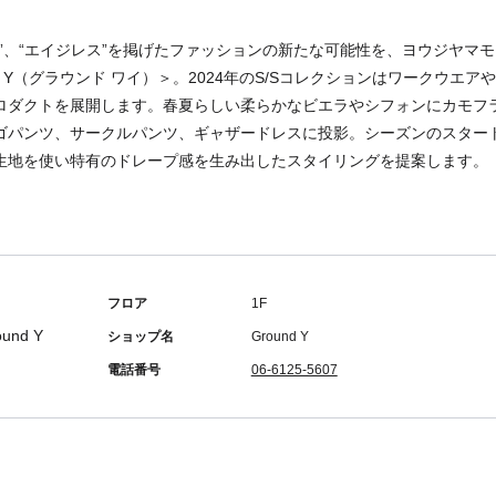
ス”、“エイジレス”を掲げたファッションの新たな可能性を、ヨウジヤマ
nd Y（グラウンド ワイ）＞。2024年のS/Sコレクションはワークウエ
ロダクトを展開します。春夏らしい柔らかなビエラやシフォンにカモフ
ゴパンツ、サークルパンツ、ギャザードレスに投影。シーズンのスター
生地を使い特有のドレープ感を生み出したスタイリングを提案します。
フロア
1F
ショップ名
Ground Y
電話番号
06-6125-5607