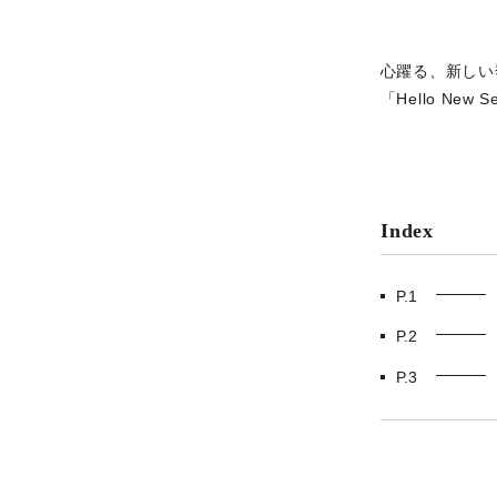
心躍る、新しい
「Hello Ne
Index
P.1
P.2
P.3