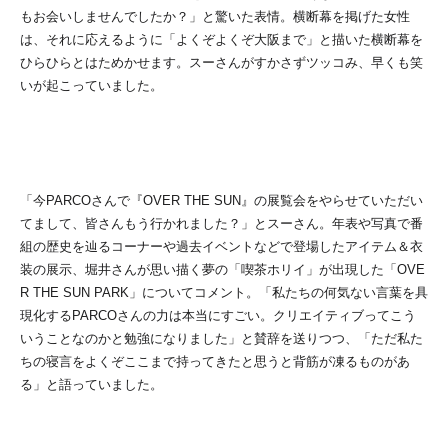
もお会いしませんでしたか？」と驚いた表情。横断幕を掲げた女性
は、それに応えるように「よくぞよくぞ大阪まで」と描いた横断幕を
ひらひらとはためかせます。スーさんがすかさずツッコみ、早くも笑
いが起こっていました。
「今PARCOさんで『OVER THE SUN』の展覧会をやらせていただい
てまして、皆さんもう行かれました？」とスーさん。年表や写真で番
組の歴史を辿るコーナーや過去イベントなどで登場したアイテム＆衣
装の展示、堀井さんが思い描く夢の「喫茶ホリイ」が出現した「OVE
R THE SUN PARK」についてコメント。「私たちの何気ない言葉を具
現化するPARCOさんの力は本当にすごい。クリエイティブってこう
いうことなのかと勉強になりました」と賛辞を送りつつ、「ただ私た
ちの寝言をよくぞここまで持ってきたと思うと背筋が凍るものがあ
る」と語っていました。