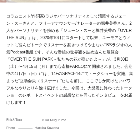
コラムニスト/作詞家/ラジオパーソナリティとして活躍するジェー
ン・スーさんと、フリーアナウンサー/ナレーターの堀井美香さん。2
人がパーソナリティを務める『ジェーン・スーと堀井美香の「OVER
THE SUN」』は、2020年10月にスタートして以来、ユーモアとウィ
ットに富んだトークでリスナーを惹きつけてやまないTBSラジオの人
気Podcast番組です。そんな番組の世界観を詰め込んだ展覧会
「OVER THE SUN PARK～私たちの花が咲いたよ～」が、3月30日
（土）〜4月15日（月）まで心斎橋PARCOにて開催されました。会期
中の4月7日（日）には、14FのSPACE14にてトークショーを実施。集
まった“互助会員（リスナー）”たちを前に、ここでしか聞けないパワ
フルなやりとりを繰り広げました。今回は、大盛況に終わったトーク
ショーのレポートとイベントの感想などを伺ったインタビューをお届
けします！
Edit＆Text
Yuka Muguruma
Photo
Haruka Kuwana