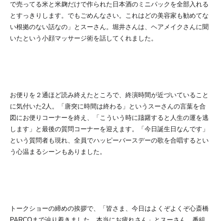
で売ってる米と米麹だけで作られた日本酒のミニパックを全部入れる
とすっきりします。でもごめんなさい。これはどの美容家も勧めてな
い根拠のない話なの」とスーさん。堀井さんは、ヘアメイクさんに聞
いたという小顔マッサージ術を話してくれました。
お便りを２通ほど読み終えたところで、終演時間が近づいていること
に気付いた2人。「唐突に時間は終わる」というスーさんの言葉を合
図にお便りコーナーを終え、「こういう時に躊躇すると人生の運を逃
します」と最後の質問コーナーを迎えます。「今日誕生日なんです」
という質問者も現れ、全員でハッピーバースデーの歌を合唱するとい
う心温まるシーンもありました。
トークショーの締めの挨拶で、「皆さま、今日はよくぞよくぞ心斎橋
PARCOまで辿り着きました。本当にお疲れさん」とスーさん。番組