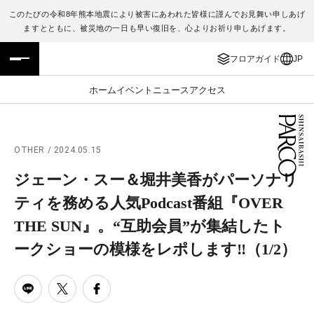
このたびの令和8年熊本地震により被害にあわれた皆様に謹んでお見舞い申しあげ
ますとともに、被災地の一日も早い復旧を、心よりお祈り申しあげます。
フロアガイド
ENGLISH
フロアガイド
JP
施設案内・アクセス
繁体字
ホーム
イベント
ニュース
アクセス
イベント・ポップアップ
簡体字
ニュース
한국어
OTHER / 2024.05.15
ジェーン・スー＆堀井美香がパーソナリ
レストラン・カフェ
ภาษาไทย
ティを務める人気Podcast番組『OVER
TAX FREE
日本語
THE SUN』。“互助会員”が集結したト
ークショーの模様をレポします‼︎
（1/2）
PARCOメンバーズ
JP