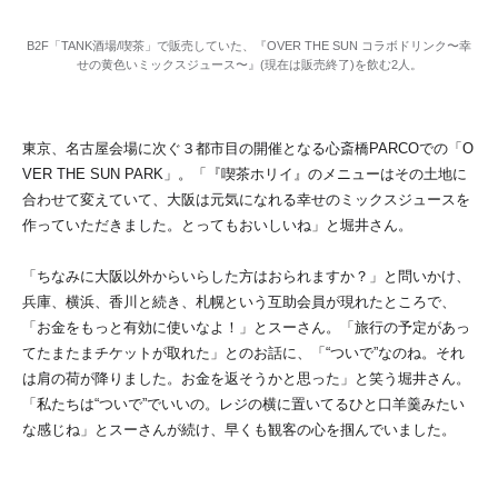
B2F「TANK酒場/喫茶」で販売していた、『OVER THE SUN コラボドリンク〜幸
せの黄色いミックスジュース〜』(現在は販売終了)を飲む2人。
東京、名古屋会場に次ぐ３都市目の開催となる心斎橋PARCOでの「O
VER THE SUN PARK」。「『喫茶ホリイ』のメニューはその土地に
合わせて変えていて、大阪は元気になれる幸せのミックスジュースを
作っていただきました。とってもおいしいね」と堀井さん。
「ちなみに大阪以外からいらした方はおられますか？」と問いかけ、
兵庫、横浜、香川と続き、札幌という互助会員が現れたところで、
「お金をもっと有効に使いなよ！」とスーさん。「旅行の予定があっ
てたまたまチケットが取れた」とのお話に、「“ついで”なのね。それ
は肩の荷が降りました。お金を返そうかと思った」と笑う堀井さん。
「私たちは“ついで”でいいの。レジの横に置いてるひと口羊羹みたい
な感じね」とスーさんが続け、早くも観客の心を掴んでいました。