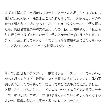
まずは大阪の思い出話からスタート。スーさんと堀井さんはプロレス
観戦のため大阪へ一緒に来たことがあるそうで、「大阪らしいものを
食べて帰ろうって話になって、急ごしらえでタクシーの中で店を探し
たら、実は名古屋の手羽先の店だったのよね」と堀井さん。「私たち
常に行き当たりばったりだから、予約とか全然せずに行ったら東京に
チェーン店があってもおかしくないような名古屋の店に当たっちゃっ
て」と2人らしいエピソードを披露していました。
そして話題はセルフケアへ。「以前はショートスリーパーでもいいか
なって思ってたけど、最近はちゃんと寝るようにしています。体の不
調が見つかったのもあって、寝るって本当に大事だなと思いました」
と堀井さん。それに対し、「インスタでやってる月イチの質問コーナ
ーで『眠りが浅いです』『寝付けません』っていうのがめちゃくちゃ
多いの。睡眠の悩みって意外と多いのね」とスーさん。