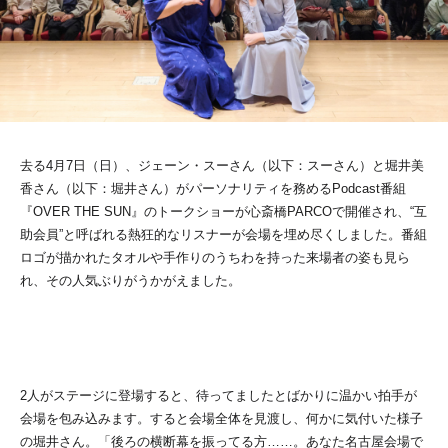
去る4月7日（日）、ジェーン・スーさん（以下：スーさん）と堀井美
香さん（以下：堀井さん）がパーソナリティを務めるPodcast番組
『OVER THE SUN』のトークショーが心斎橋PARCOで開催され、“互
助会員”と呼ばれる熱狂的なリスナーが会場を埋め尽くしました。番組
ロゴが描かれたタオルや手作りのうちわを持った来場者の姿も見ら
れ、その人気ぶりがうかがえました。
2人がステージに登場すると、待ってましたとばかりに温かい拍手が
会場を包み込みます。すると会場全体を見渡し、何かに気付いた様子
の堀井さん。「後ろの横断幕を振ってる方……。あなた名古屋会場で