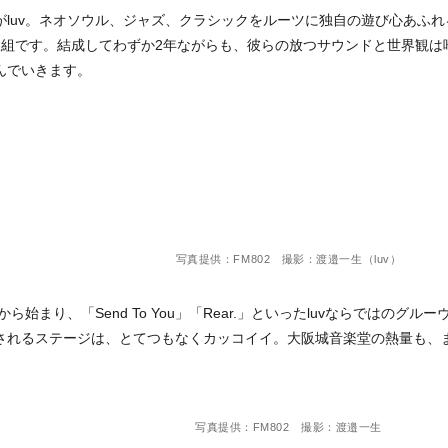
がluv。ネオソウル、ジャズ、クラシックをルーツに独自の遊び心あふ
人組です。結成してわずか2年ながらも、彼らの放つサウンドと世界観は
んでいきます。
写真提供：FM802 撮影：渡邉一生（luv）
a」から始まり、「Send To You」「Rear.」といったluvならではの
されるステージは、とてつもなくカッコイイ。大阪城音楽堂の熱量も、
写真提供：FM802 撮影：渡邉一生