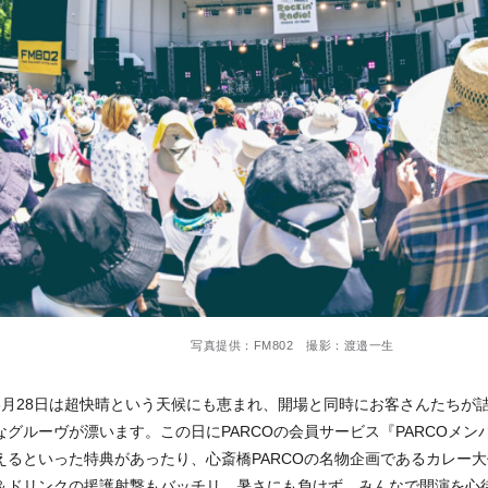
写真提供：FM802 撮影：渡邉一生
6月28日は超快晴という天候にも恵まれ、開場と同時にお客さんたちが
なグルーヴが漂います。この日にPARCOの会員サービス『PARCOメ
えるといった特典があったり、心斎橋PARCOの名物企画であるカレー大
＆ドリンクの援護射撃もバッチリ。暑さにも負けず、みんなで開演を心