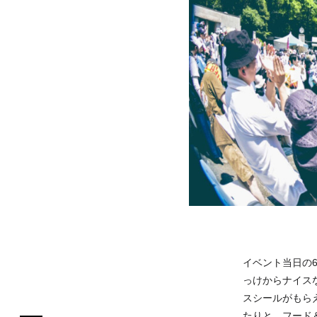
イベント当日の
っけからナイス
スシールがもら
たりと、フード