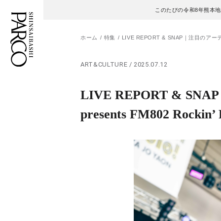
このたびの令和8年熊本
ホーム
特集
LIVE REPORT & SNAP｜注目のアー
ART&CULTURE / 2025.07.12
フロアガイド
ENGLISH
LIVE REPORT &
施設案内・アクセス
繁体字
presents FM802 Ro
イベント・ポップアップ
簡体字
ニュース
한국어
レストラン・カフェ
ภาษาไทย
TAX FREE
日本語