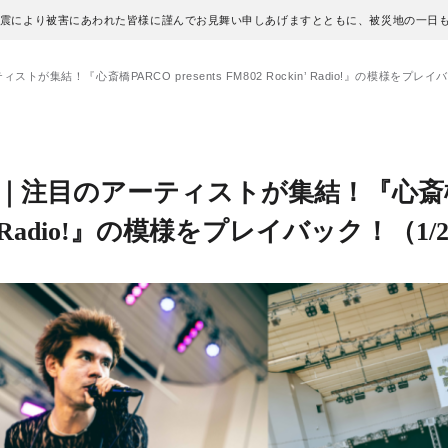
地震により被害にあわれた皆様に謹んでお見舞い申しあげますとともに、被災地の一日
ティストが集結！『心斎橋PARCO presents FM802 Rockin’ Radio!』の模様をプレ
 SNAP｜注目のアーティストが集結！『心斎
ckin’ Radio!』の模様をプレイバック！
（1/