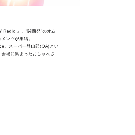
’ Radio!』。“関西発”のオム
るメンツが集結。
romance、スーパー登山部(OA)とい
、会場に集まったおしゃれさ