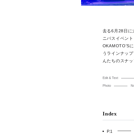
去る6月28日に大
ニバスイベント
OKAMOTO’Sに
うラインナップ
んたちのスナッ
Edit & Text
Photo
No
Index
P.1