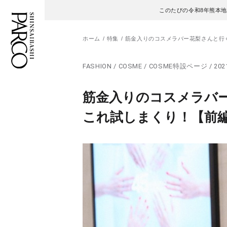
このたびの令和8年熊本
ホーム
特集
筋金入りのコスメラバー花梨さんと行
FASHION / COSME / COSME特設ページ / 2021
フロアガイド
ENGLISH
筋金入りのコスメラバ
施設案内・アクセス
繁体字
これ試しまくり！【前
イベント・ポップアップ
簡体字
ニュース
한국어
レストラン・カフェ
ภาษาไทย
TAX FREE
日本語