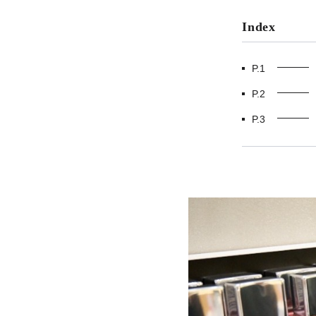
Index
P.1
P.2
P.3