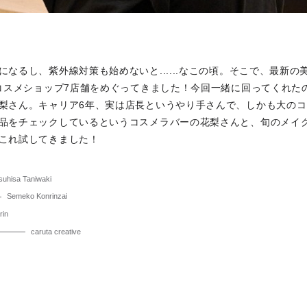
になるし、紫外線対策も始めないと......なこの頃。そこで、最新
のコスメショップ7店舗をめぐってきました！今回一緒に回ってくれた
梨さん。キャリア6年、実は店長というやり手さんで、しかも大の
品をチェックしているというコスメラバーの花梨さんと、旬のメイ
これ試してきました！
suhisa Taniwaki
Semeko Konrinzai
rin
caruta creative