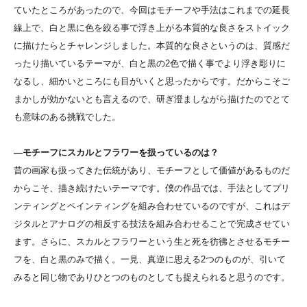
ていたところがあったので、今回はモチーフや手法はこれまでの延長
線上で、白と黒に色を絞る事で浮き上がる本質的な良さをストイック
に描けたらとチャレンジしました。本質的な良さというのは、質感だ
ったり描いているテーマが、白と黒の2色で描く事でより浮き彫りに
なるし、細かいところにも目がいくと思ったからです。だからこそご
まかしが効かないとも言えるので、研ぎ澄ましながら描けたのでとて
も意味のある挑戦でした。
―モチーフにスカルとフラワーを扱っているのは？
昔の画家も扱ってきた伝統があり、モチーフとして価値があるものだ
からこそ、描き続けたいテーマです。僕の作品では、手法としてプリ
ンティングとペインティングを組み合わせているのですが、これはデ
ジタルとアナログの相反する技法を組み合わせることで完成させてい
ます。さらに、スカルとフラワーという生と死を彷彿とさせるモチー
フを、白と黒のみで描く。一見、真逆に思える2つのものが、引いて
みると同じ物でありひとつのものとしても捉えられると思うのです。