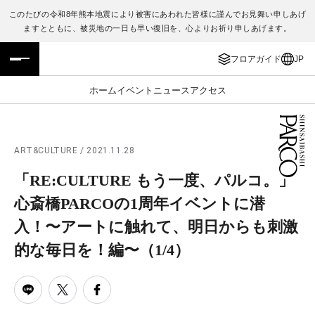
このたびの令和8年熊本地震により被害にあわれた皆様に謹んでお見舞い申しあげ
ますとともに、被災地の一日も早い復旧を、心よりお祈り申しあげます。
フロアガイド
ENGLISH
フロアガイド
JP
施設案内・アクセス
繁体字
ホーム
イベント
ニュース
アクセス
イベント・ポップアップ
簡体字
ニュース
한국어
ART&CULTURE / 2021.11.28
「RE:CULTURE もう一度、パルコ。」
レストラン・カフェ
ภาษาไทย
心斎橋PARCOの1周年イベントに潜
TAX FREE
日本語
入！〜アートに触れて、明日からも刺激
的な毎日を！編〜
（1/4）
PARCOメンバーズ
JP