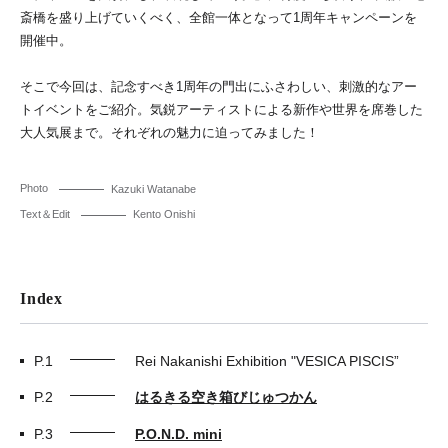
斎橋を盛り上げていくべく、全館一体となって1周年キャンペーンを
開催中。
そこで今回は、記念すべき1周年の門出にふさわしい、刺激的なアー
トイベントをご紹介。気鋭アーティストによる新作や世界を席巻した
大人気展まで。それぞれの魅力に迫ってみました！
Photo
Kazuki Watanabe
Text＆Edit
Kento Onishi
Index
P.1
Rei Nakanishi Exhibition "VESICA PISCIS”
P.2
はるきる空き箱びじゅつかん
P.3
P.O.N.D. mini