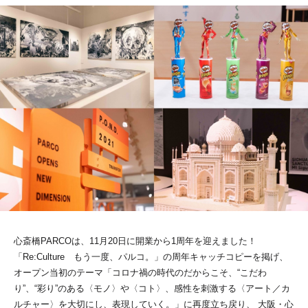
心斎橋PARCOは、11月20日に開業から1周年を迎えました！
「Re:Culture もう一度、パルコ。」の周年キャッチコピーを掲げ、
オープン当初のテーマ「コロナ禍の時代のだからこそ、“こだわ
り”、“彩り”のある〈モノ〉や〈コト〉、感性を刺激する〈アート／カ
ルチャー〉を大切にし、表現していく。」に再度立ち戻り、 大阪・心