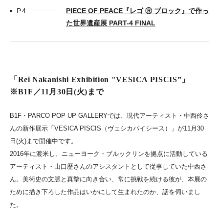
P.4
PIECE OF PEACE『レゴ Ⓡ ブロック』で作っ
た世界遺産展 PART-4 FINAL
「Rei Nakanishi Exhibition "VESICA PISCIS”」
※B1F／11月30日(火)まで
B1F・PARCO POP UP GALLERYでは、現代アーティスト・中西伶さ
んの新作展示「VESICA PISCIS（ヴェシカパイシース）」が11月30
日(火)まで開催中です。
2016年に渡米し、ニューヨーク・ブルックリンを拠点に活動している
アーティスト・山口歴さんのアシスタントとして従事していた中西さ
ん。美術史の文脈と真摯に向き合い、常に挑戦を続ける彼が、本展の
ために描き下ろした作品はいかにして生まれたのか、話を伺いまし
た。