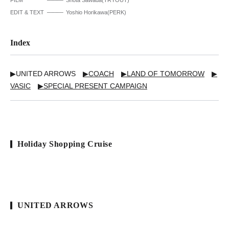
FILM
Shota Sawada(TRYOUT)
EDIT & TEXT
Yoshio Horikawa(PERK)
Index
▶UNITED ARROWS
▶COACH
▶LAND OF TOMORROW
▶
VASIC
▶SPECIAL PRESENT CAMPAIGN
Holiday Shopping Cruise
UNITED ARROWS