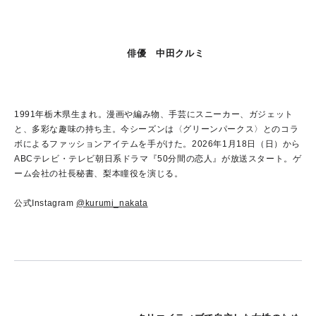
俳優 中田クルミ
1991年栃木県生まれ。漫画や編み物、手芸にスニーカー、ガジェット
と、多彩な趣味の持ち主。今シーズンは〈グリーンパークス〉とのコラ
ボによるファッションアイテムを手がけた。2026年1月18日（日）から
ABCテレビ・テレビ朝日系ドラマ『50分間の恋人』が放送スタート。ゲ
ーム会社の社長秘書、梨本瞳役を演じる。
公式Instagram
@kurumi_nakata