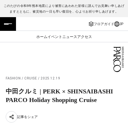
このたびの令和8年熊本地震により被害にあわれた皆様に謹んでお見舞い申しあげ
ますとともに、被災地の一日も早い復旧を、心よりお祈り申しあげます。
フロアガイド
ENGLISH
フロアガイド
JP
施設案内・アクセス
繁体字
ホーム
イベント
ニュース
アクセス
イベント・ポップアップ
簡体字
ニュース
한국어
レストラン・カフェ
ภาษาไทย
FASHION / CRUISE / 2025.12.19
TAX FREE
日本語
中田クルミ | PERK × SHINSAIBASHI
PARCO Holiday Shopping Cruise
PARCOメンバーズ
記事をシェア
JP