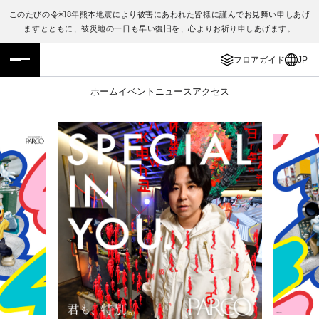
このたびの令和8年熊本地震により被害にあわれた皆様に謹んでお見舞い申しあげ
ますとともに、被災地の一日も早い復旧を、心よりお祈り申しあげます。
フロアガイド
ENGLISH
フロアガイド
JP
施設案内・アクセス
繁体字
ホーム
イベント
ニュース
アクセス
イベント・ポップアップ
簡体字
ニュース
한국어
レストラン・カフェ
ภาษาไทย
TAX FREE
日本語
PARCOメンバーズ
JP