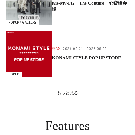
Kis-My-Ft2：The Couture 心斎橋会
場
POPUP / GALLERY
開催中
2026.08.01
2026.08.23
KONAMI STYLE POP UP STORE
POPUP
もっと見る
Features