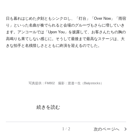
日も暮れはじめた夕刻ともシンクロし、「灯台」「Over Now」「雨宿
り」といった名曲が奏でられると会場のグルーヴもさらに増していき
ます。アンコールでは「Upon You」を披露して、お客さんたちの胸の
高鳴りも果てしない感じに。そうして最後まで最高なステージは、大
きな拍手と名残惜しさとともに終演を迎えるのでした。
写真提供：FM802 撮影：渡邉一生（Bialystocks）
続きを読む
1
2
次のページへ
/