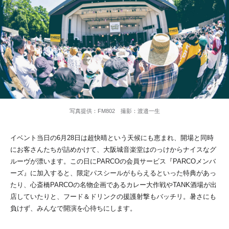
写真提供：FM802 撮影：渡邉一生
イベント当日の6月28日は超快晴という天候にも恵まれ、開場と同時
にお客さんたちが詰めかけて、大阪城音楽堂はのっけからナイスなグ
ルーヴが漂います。この日にPARCOの会員サービス『PARCOメンバ
ーズ』に加入すると、限定パスシールがもらえるといった特典があっ
たり、心斎橋PARCOの名物企画であるカレー大作戦やTANK酒場が出
店していたりと、フード＆ドリンクの援護射撃もバッチリ。暑さにも
負けず、みんなで開演を心待ちにします。