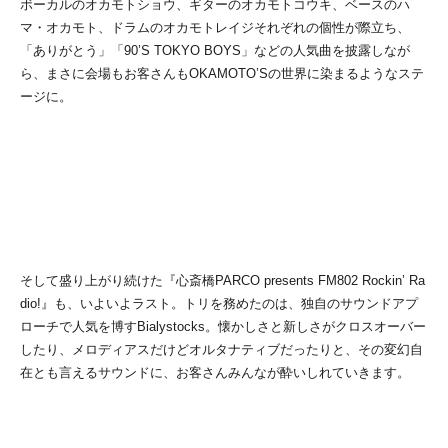
ボーカルのオカモトショウ、ギターのオカモトコウキ、ベースのハ
マ・オカモト、ドラムのオカモトレイジそれぞれの個性が際立ち、
「ありがとう」「90’S TOKYO BOYS」などの人気曲を披露しなが
ら、まさに会場もお客さんもOKAMOTO’Sの世界に染まるようなステ
ージに。
そして盛り上がり続けた『心斎橋PARCO presents FM802 Rockin’ Ra
dio!』も、いよいよラスト。トリを務めたのは、独自のサウンドアプ
ローチで人気を博すBialystocks。懐かしさと新しさがクロスオーバー
したり、メロディアスだけどオルタナティブだったりと、その変幻自
在とも言えるサウンドに、お客さんみんなが酔いしれていきます。