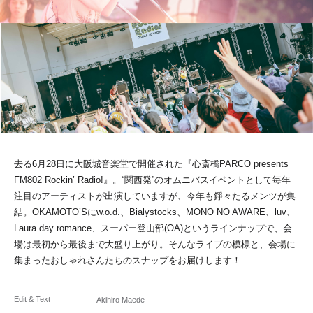
去る6月28日に大阪城音楽堂で開催された『心斎橋PARCO presents
FM802 Rockin’ Radio!』。“関西発”のオムニバスイベントとして毎年
注目のアーティストが出演していますが、今年も錚々たるメンツが集
結。OKAMOTO’Sにw.o.d.、Bialystocks、MONO NO AWARE、luv、
Laura day romance、スーパー登山部(OA)というラインナップで、会
場は最初から最後まで大盛り上がり。そんなライブの模様と、会場に
集まったおしゃれさんたちのスナップをお届けします！
Edit & Text
Akihiro Maede