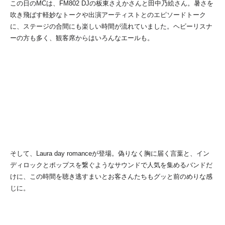
この日のMCは、FM802 DJの板東さえかさんと田中乃絵さん。暑さを
吹き飛ばす軽妙なトークや出演アーティストとのエピソードトーク
に、ステージの合間にも楽しい時間が流れていました。ヘビーリスナ
ーの方も多く、観客席からはいろんなエールも。
そして、Laura day romanceが登場。偽りなく胸に届く言葉と、イン
ディロックとポップスを繋ぐようなサウンドで人気を集めるバンドだ
けに、この時間を聴き逃すまいとお客さんたちもグッと前のめりな感
じに。