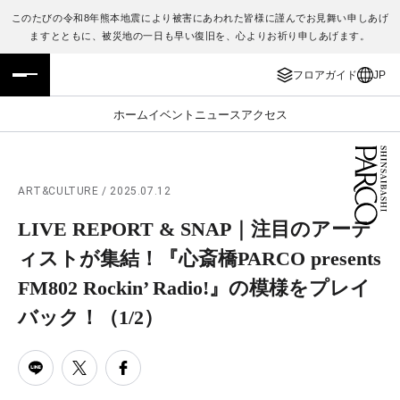
このたびの令和8年熊本地震により被害にあわれた皆様に謹んでお見舞い申しあげ
ますとともに、被災地の一日も早い復旧を、心よりお祈り申しあげます。
フロアガイド
ENGLISH
フロアガイド
JP
施設案内・アクセス
繁体字
ホーム
イベント
ニュース
アクセス
イベント・ポップアップ
簡体字
ニュース
한국어
ART&CULTURE / 2025.07.12
LIVE REPORT & SNAP｜注目のアーテ
レストラン・カフェ
ภาษาไทย
ィストが集結！『心斎橋PARCO presents
TAX FREE
日本語
FM802 Rockin’ Radio!』の模様をプレイ
バック！
（1/2）
PARCOメンバーズ
JP