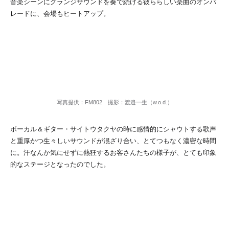
音楽シーンにグランジサウンドを奏で続ける彼ららしい楽曲のオンパ
レードに、会場もヒートアップ。
写真提供：FM802 撮影：渡邉一生（w.o.d.）
ボーカル＆ギター・サイトウタクヤの時に感情的にシャウトする歌声
と重厚かつ生々しいサウンドが混ざり合い、とてつもなく濃密な時間
に。汗なんか気にせずに熱狂するお客さんたちの様子が、とても印象
的なステージとなったのでした。