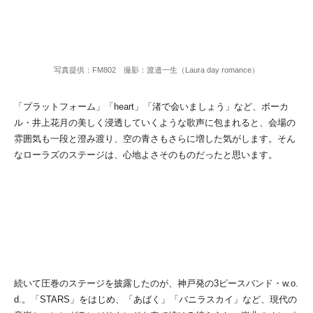
写真提供：FM802 撮影：渡邉一生（Laura day romance）
「プラットフォーム」「heart」「渚で会いましょう」など、ボーカ
ル・井上花月の美しく浸透していくような歌声に包まれると、会場の
雰囲気も一段と澄み渡り、空の青さもさらに増した気がします。そん
なローラズのステージは、心地よさそのものだったと思います。
続いて圧巻のステージを披露したのが、神戸発の3ピースバンド・w.o.
d.。「STARS」をはじめ、「あばく」「バニラスカイ」など、現代の