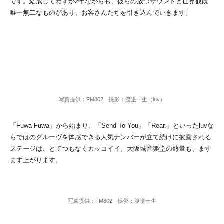
です。結成してわずか2年ながらも、彼らの放つサウンドと世界観は
唯一無二なものがあり、お客さんたちを引き込んでいきます。
写真提供：FM802 撮影：渡邉一生（luv）
「Fuwa Fuwa」から始まり、「Send To You」「Rear.」といったluvな
らではのグルーヴを体感できる人気ナンバーが立て続けに披露される
ステージは、とてつもなくカッコイイ。大阪城音楽堂の熱量も、ます
ます上がります。
写真提供：FM802 撮影：渡邉一生