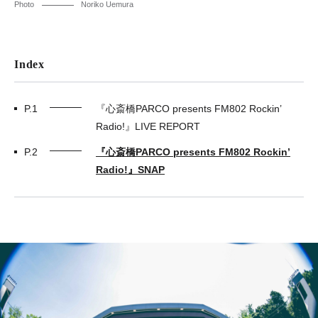
Photo
Noriko Uemura
Index
P.1
『心斎橋PARCO presents FM802 Rockin’
Radio!』LIVE REPORT
P.2
『心斎橋PARCO presents FM802 Rockin’
Radio!』SNAP