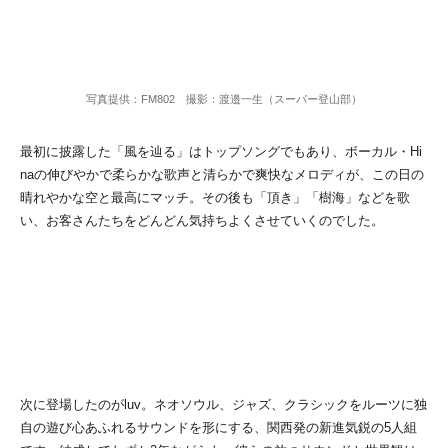
写真提供：FM802 撮影：渡邉一生（スーパー登山部）
最初に披露した「風を辿る」はトップソングでもあり、ボーカル・Hi
naの伸びやかで柔らかな歌声と清らかで爽快なメロディが、この日の
晴れやかな空と最高にマッチ。その後も「頂き」「樹海」などを歌
い、お客さんたちをどんどん気持ちよくさせていくのでした。
次に登場したのがluv。ネオソウル、ジャズ、クラシックをルーツに独
自の遊び心あふれるサウンドを形にする、関西発の新進気鋭の5人組