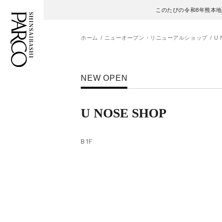
このたびの令和8年熊本
ホーム
ニューオープン・リニューアルショップ
U 
フロアガイド
ENGLISH
NEW OPEN
施設案内・アクセス
繁体字
U NOSE SHOP
イベント・ポップアップ
簡体字
B1F
ニュース
한국어
レストラン・カフェ
ภาษาไทย
TAX FREE
日本語