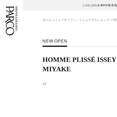
このたびの令和8年熊本
ホーム
ニューオープン・リニューアルショップ
HO
フロアガイド
ENGLISH
NEW OPEN
施設案内・アクセス
繁体字
HOMME PLISSÉ ISSEY
イベント・ポップアップ
簡体字
MIYAKE
ニュース
한국어
2F
レストラン・カフェ
ภาษาไทย
TAX FREE
日本語