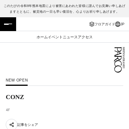
このたびの令和8年熊本地震により被害にあわれた皆様に謹んでお見舞い申しあげ
ますとともに、被災地の一日も早い復旧を、心よりお祈り申しあげます。
フロアガイド
ENGLISH
フロアガイド
JP
施設案内・アクセス
繁体字
ホーム
イベント
ニュース
アクセス
イベント・ポップアップ
簡体字
ニュース
한국어
レストラン・カフェ
ภาษาไทย
NEW OPEN
TAX FREE
日本語
CONZ
PARCOメンバーズ
4F
JP
記事をシェア