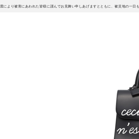
地震により被害にあわれた皆様に謹んでお見舞い申しあげますとともに、被災地の一日