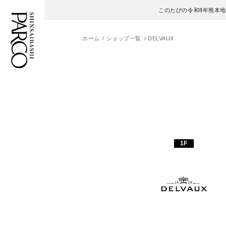
このたびの令和8年熊本
ホーム
ショップ一覧
DELVAUX
フロアガイド
ENGLISH
施設案内・アクセス
繁体字
イベント・ポップアップ
簡体字
1F
ニュース
한국어
レストラン・カフェ
ภาษาไทย
TAX FREE
日本語