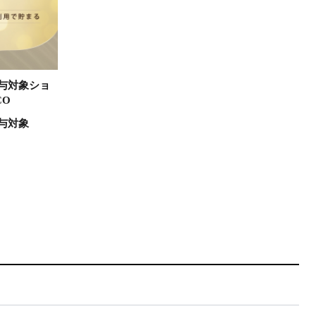
与対象ショ
CO
与対象