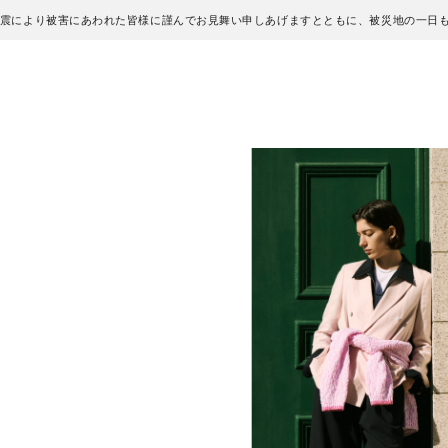
地震により被害にあわれた皆様に謹んでお見舞い申しあげますとともに、被災地の一日