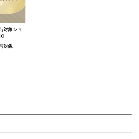
与対象ショ
CO
与対象