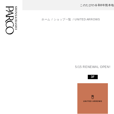
このたびの令和8年熊本
ホーム
ショップ一覧
UNITED ARROWS
フロアガイド
ENGLISH
施設案内・アクセス
繁体字
イベント・ポップアップ
簡体字
5/15 RENEWAL OPEN!
ニュース
한국어
3F
レストラン・カフェ
ภาษาไทย
TAX FREE
日本語