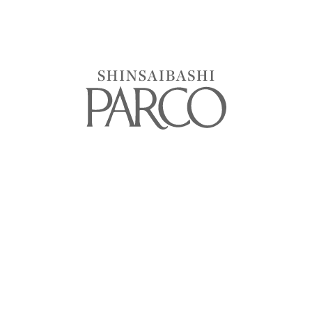
NEW OPEN
NEW OPEN
2026.08.07
2026.08.05
Topologie
Gentle Monster
NEW OPEN
NEW OPEN
2026.07.31
2026.07.31
MM6 Maison Margiela
Goldwin Shinsaibashi