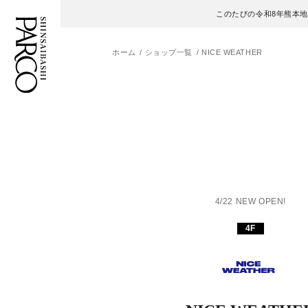
このたびの令和8年熊本
ホーム
ショップ一覧
NICE WEATHER
フロアガイド
ENGLISH
施設案内・アクセス
繁体字
イベント・ポップアップ
簡体字
ニュース
한국어
4/22 NEW OPEN!
4F
レストラン・カフェ
ภาษาไทย
TAX FREE
日本語