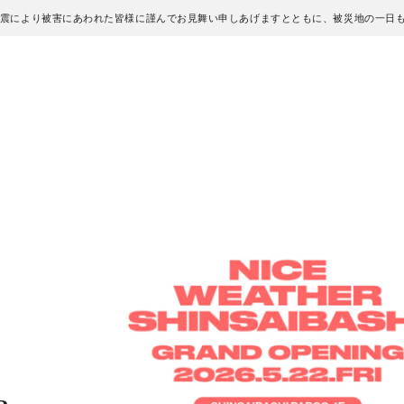
地震により被害にあわれた皆様に謹んでお見舞い申しあげますとともに、被災地の一日