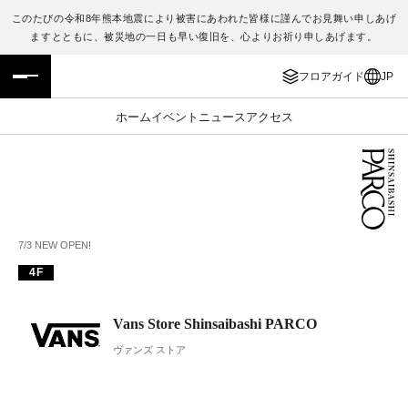
このたびの令和8年熊本地震により被害にあわれた皆様に謹んでお見舞い申しあげ
ますとともに、被災地の一日も早い復旧を、心よりお祈り申しあげます。
フロアガイド
ENGLISH
フロアガイド
JP
施設案内・アクセス
繁体字
ホーム
イベント
ニュース
アクセス
イベント・ポップアップ
簡体字
ニュース
한국어
レストラン・カフェ
ภาษาไทย
7/3 NEW OPEN!
4F
TAX FREE
日本語
Vans Store Shinsaibashi PARCO
PARCOメンバーズ
ヴァンズ ストア
JP