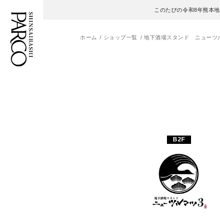
このたびの令和8年熊本
ホーム
ショップ一覧
地下酒場スタンド ニューツ
フロアガイド
ENGLISH
施設案内・アクセス
繁体字
イベント・ポップアップ
簡体字
B2F
ニュース
한국어
レストラン・カフェ
ภาษาไทย
TAX FREE
日本語