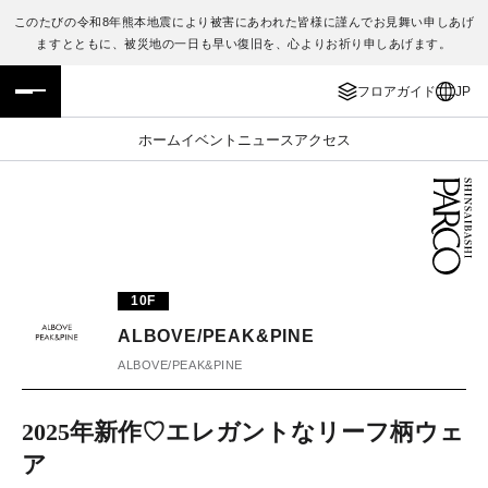
このたびの令和8年熊本地震により被害にあわれた皆様に謹んでお見舞い申しあげ
ますとともに、被災地の一日も早い復旧を、心よりお祈り申しあげます。
フロアガイド
ENGLISH
フロアガイド
JP
施設案内・アクセス
繁体字
ホーム
イベント
ニュース
アクセス
イベント・ポップアップ
簡体字
ニュース
한국어
レストラン・カフェ
ภาษาไทย
10F
TAX FREE
日本語
ALBOVE/PEAK&PINE
ALBOVE/PEAK&PINE
PARCOメンバーズ
2025年新作♡エレガントなリーフ柄ウェ
ア
JP