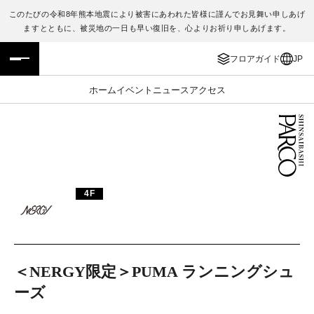
このたびの令和8年熊本地震により被害にあわれた皆様に謹んでお見舞い申しあげ
ますとともに、被災地の一日も早い復旧を、心よりお祈り申しあげます。
フロアガイド
ENGLISH
フロアガイド
JP
施設案内・アクセス
繁体字
ホーム
イベント
ニュース
アクセス
イベント・ポップアップ
簡体字
ニュース
한국어
レストラン・カフェ
ภาษาไทย
4F
TAX FREE
日本語
PARCOメンバーズ
＜NERGY限定＞PUMA ランニングシュ
ーズ
JP