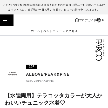
このたびの令和8年熊本地震により被害にあわれた皆様に謹んでお見舞い申しあげ
ますとともに、被災地の一日も早い復旧を、心よりお祈り申しあげます。
フロアガイド
ENGLISH
フロアガイド
JP
施設案内・アクセス
繁体字
ホーム
イベント
ニュース
アクセス
イベント・ポップアップ
簡体字
ニュース
한국어
レストラン・カフェ
ภาษาไทย
10F
TAX FREE
日本語
ALBOVE/PEAK&PINE
ALBOVE/PEAK&PINE
PARCOメンバーズ
【水陸両用】テラコッタカラーが大人か
わいいチュニック水着♡
JP