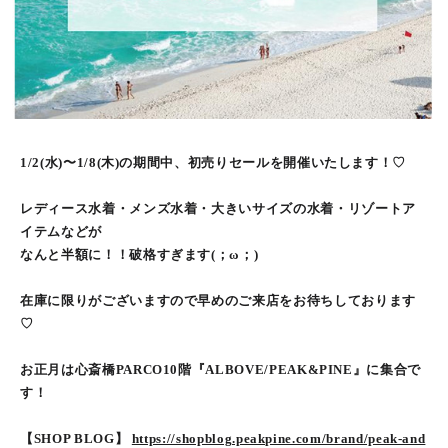
1/2(水)〜1/8(木)の期間中、初売りセールを開催いたします！♡
レディース水着・メンズ水着・大きいサイズの水着・リゾートア
イテムなどが
なんと半額に！！破格すぎます(；ω；)
在庫に限りがございますので早めのご来店をお待ちしております
♡
お正月は心斎橋PARCO10階『ALBOVE/PEAK&PINE』に集合で
す！
【SHOP BLOG】
https://shopblog.peakpine.com/brand/peak-and