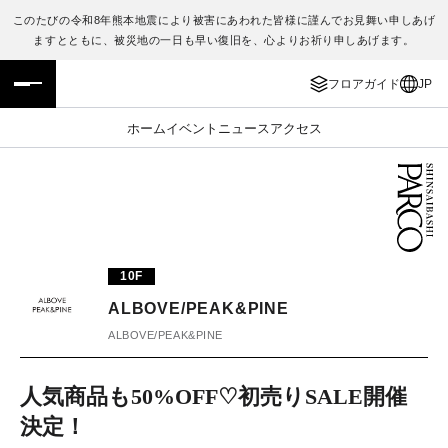
このたびの令和8年熊本地震により被害にあわれた皆様に謹んでお見舞い申しあげ
ますとともに、被災地の一日も早い復旧を、心よりお祈り申しあげます。
フロアガイド
ENGLISH
フロアガイド
JP
施設案内・アクセス
繁体字
ホーム
イベント
ニュース
アクセス
イベント・ポップアップ
簡体字
ニュース
한국어
レストラン・カフェ
ภาษาไทย
10F
TAX FREE
日本語
ALBOVE/PEAK&PINE
ALBOVE/PEAK&PINE
PARCOメンバーズ
人気商品も50%OFF♡初売りSALE開催
決定！
JP