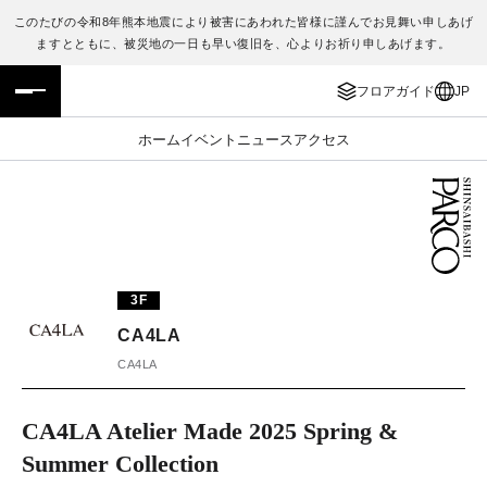
このたびの令和8年熊本地震により被害にあわれた皆様に謹んでお見舞い申しあげ
ますとともに、被災地の一日も早い復旧を、心よりお祈り申しあげます。
フロアガイド
ENGLISH
フロアガイド
JP
施設案内・アクセス
繁体字
ホーム
イベント
ニュース
アクセス
イベント・ポップアップ
簡体字
ニュース
한국어
レストラン・カフェ
ภาษาไทย
3F
TAX FREE
日本語
CA4LA
CA4LA
PARCOメンバーズ
CA4LA Atelier Made 2025 Spring &
Summer Collection
JP