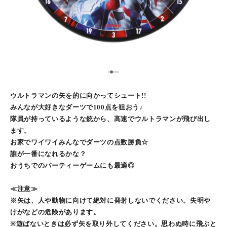
2
1
3
4
5
ウルトラマンの矢を的に向かってシュート!!
みんなが大好きなダーツで100点を狙おう♪
隊員が持っているような銃から、高速でウルトラマンが飛び出し
ます。
お家でワイワイみんなでダーツの点数勝負☆
誰が一番になれるかな？
おうちでのパーティーゲームにも最適◎
≪注意≫
※矢は、人や動物に向けて絶対に発射しないでください。失明や
けがなどの危険があります。
※遊ばないときは必ず矢を取り外してください。思わぬ時に飛ぶと