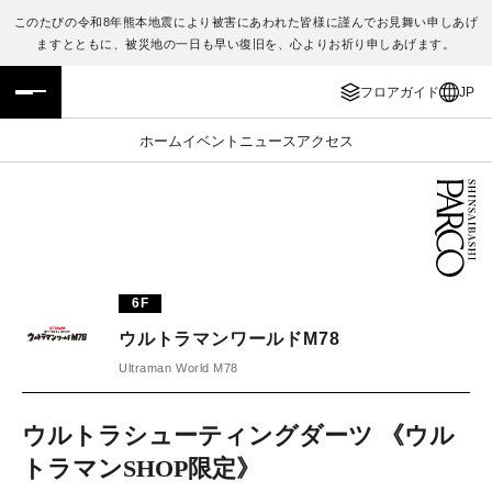
このたびの令和8年熊本地震により被害にあわれた皆様に謹んでお見舞い申しあげ
ますとともに、被災地の一日も早い復旧を、心よりお祈り申しあげます。
フロアガイド
ENGLISH
フロアガイド
JP
施設案内・アクセス
繁体字
ホーム
イベント
ニュース
アクセス
イベント・ポップアップ
簡体字
ニュース
한국어
レストラン・カフェ
ภาษาไทย
6F
TAX FREE
日本語
ウルトラマンワールドM78
Ultraman World M78
PARCOメンバーズ
ウルトラシューティングダーツ 《ウル
トラマンSHOP限定》
JP