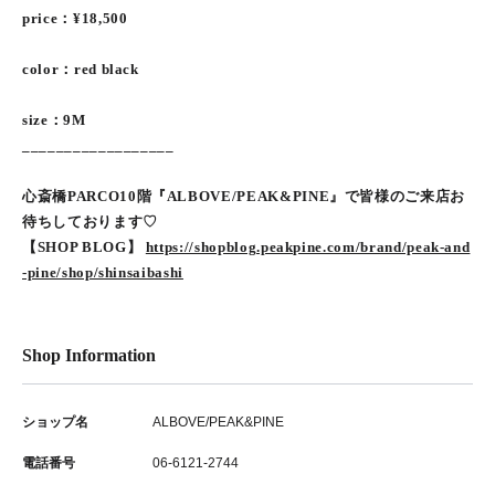
price：¥18,500
color：red black
size：9M
__________________
心斎橋PARCO10階『ALBOVE/PEAK&PINE』で皆様のご来店お
待ちしております♡
【SHOP BLOG】
https://shopblog.peakpine.com/brand/peak-and
-pine/shop/shinsaibashi
Shop Information
ショップ名
ALBOVE/PEAK&PINE
電話番号
06-6121-2744