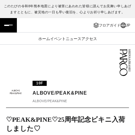
このたびの令和8年熊本地震により被害にあわれた皆様に謹んでお見舞い申しあげ
ますとともに、被災地の一日も早い復旧を、心よりお祈り申しあげます。
フロアガイド
ENGLISH
フロアガイド
JP
施設案内・アクセス
繁体字
ホーム
イベント
ニュース
アクセス
イベント・ポップアップ
簡体字
ニュース
한국어
レストラン・カフェ
ภาษาไทย
10F
TAX FREE
日本語
ALBOVE/PEAK&PINE
ALBOVE/PEAK&PINE
PARCOメンバーズ
♡PEAK&PINE♡25周年記念ビキニ入荷
しました♡
JP