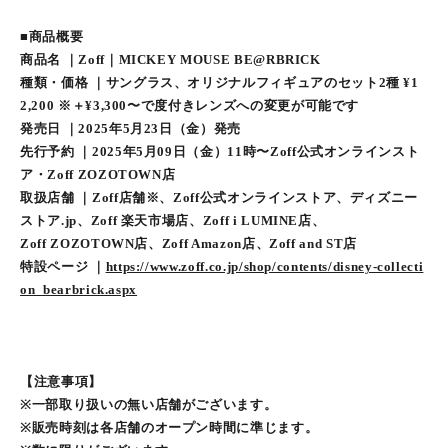
■商品概要
商品名 ｜Zoff｜MICKEY MOUSE BE@RBRICK
種類・価格 ｜サングラス、オリジナルフィギュアのセット2種 ¥1
2,200 ※＋¥3,300〜で度付きレンズへの変更が可能です
発売日 ｜2025年5月23日（金）発売
先行予約 ｜2025年5月09日（金）11時〜Zoff公式オンラインスト
ア・Zoff ZOZOTOWN店
取扱店舗 ｜Zoff店舗※、Zoff公式オンラインストア、ディズニー
ストア.jp、Zoff 楽天市場店、Zoff i LUMINE店、
Zoff ZOZOTOWN店、Zoff Amazon店、Zoff and ST店
特設ページ ｜
https://www.zoff.co.jp/shop/contents/disney-collecti
on_bearbrick.aspx
【注意事項】
※一部取り扱いの無い店舗がございます。
※販売時刻は各店舗のオープン時間に準じます。