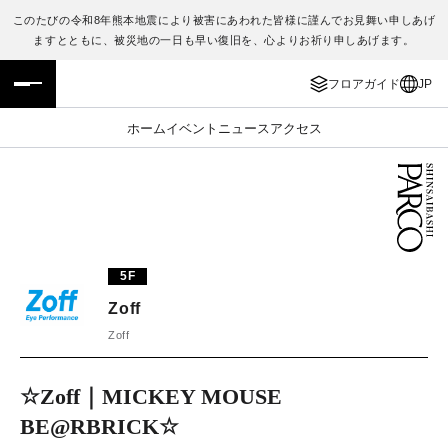
このたびの令和8年熊本地震により被害にあわれた皆様に謹んでお見舞い申しあげ
ますとともに、被災地の一日も早い復旧を、心よりお祈り申しあげます。
フロアガイド
ENGLISH
フロアガイド
JP
施設案内・アクセス
繁体字
ホーム
イベント
ニュース
アクセス
イベント・ポップアップ
簡体字
ニュース
한국어
レストラン・カフェ
ภาษาไทย
5F
TAX FREE
日本語
Zoff
Zoff
PARCOメンバーズ
☆Zoff｜MICKEY MOUSE
BE@RBRICK☆
JP