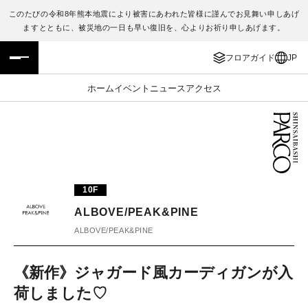
このたびの令和8年熊本地震により被害にあわれた皆様に謹んでお見舞い申しあげ
ますとともに、被災地の一日も早い復旧を、心よりお祈り申しあげます。
フロアガイド
ENGLISH
フロアガイド
JP
施設案内・アクセス
繁体字
ホーム
イベント
ニュース
アクセス
イベント・ポップアップ
簡体字
ニュース
한국어
レストラン・カフェ
ภาษาไทย
10F
TAX FREE
日本語
ALBOVE/PEAK&PINE
ALBOVE/PEAK&PINE
PARCOメンバーズ
《新作》ジャガード風カーディガンが入
荷しました♡
JP