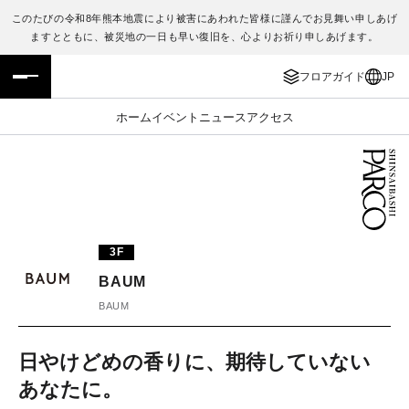
このたびの令和8年熊本地震により被害にあわれた皆様に謹んでお見舞い申しあげ
ますとともに、被災地の一日も早い復旧を、心よりお祈り申しあげます。
フロアガイド
ENGLISH
フロアガイド
JP
施設案内・アクセス
繁体字
ホーム
イベント
ニュース
アクセス
イベント・ポップアップ
簡体字
ニュース
한국어
レストラン・カフェ
ภาษาไทย
3F
TAX FREE
日本語
BAUM
BAUM
PARCOメンバーズ
日やけどめの香りに、期待していない
あなたに。
JP