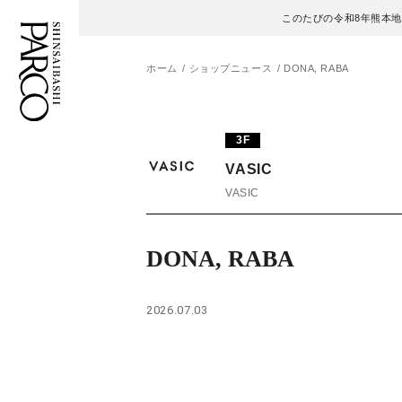
このたびの令和8年熊本
ホーム
ショップニュース
DONA, RABA
フロアガイド
ENGLISH
3F
VASIC
施設案内・アクセス
繁体字
VASIC
イベント・ポップアップ
簡体字
DONA, RABA
ニュース
한국어
レストラン・カフェ
ภาษาไทย
2026.07.03
TAX FREE
日本語