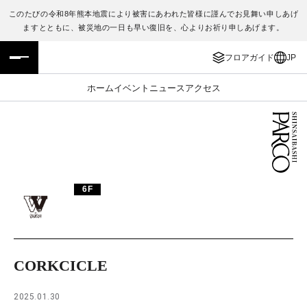
このたびの令和8年熊本地震により被害にあわれた皆様に謹んでお見舞い申しあげ
ますとともに、被災地の一日も早い復旧を、心よりお祈り申しあげます。
フロアガイド
ENGLISH
フロアガイド
JP
施設案内・アクセス
繁体字
ホーム
イベント
ニュース
アクセス
イベント・ポップアップ
簡体字
ニュース
한국어
レストラン・カフェ
ภาษาไทย
6F
TAX FREE
日本語
PARCOメンバーズ
CORKCICLE
JP
2025.01.30