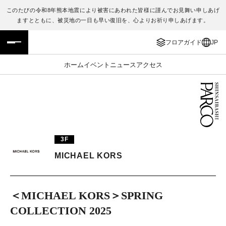
このたびの令和8年熊本地震により被害にあわれた皆様に謹んでお見舞い申しあげ
ますとともに、被災地の一日も早い復旧を、心よりお祈り申しあげます。
フロアガイド
ENGLISH
フロアガイド
JP
施設案内・アクセス
繁体字
ホーム
イベント
ニュース
アクセス
イベント・ポップアップ
簡体字
ニュース
한국어
レストラン・カフェ
ภาษาไทย
3F
TAX FREE
日本語
MICHAEL KORS
PARCOメンバーズ
＜MICHAEL KORS＞SPRING
COLLECTION 2025
JP