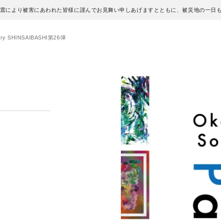
地震により被害にあわれた皆様に謹んでお見舞い申しあげますとともに、被災地の一日
lery SHINSAIBASHI第26弾