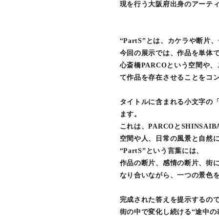
現を行う大阪府出身のアーテ
“PartS”とは、カケラや断
今回の展示では、作品を単体
心斎橋PARCOという空間や
て作品を存在させることをコ
タイトルに含まれる小文字の「
ます。
これは、PARCOとSHINSA
空間や人、日常の風景と自然
“PartS”という言葉には、
作品の断片、感情の断片、街
なり合いながら、一つの景色
完成された答えを提示するの
街の中で変化し続ける“途中の