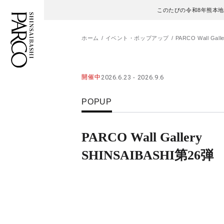
このたびの令和8年熊本
ホーム
イベント・ポップアップ
PARCO Wall Gal
フロアガイド
ENGLISH
開催中
2026.6.23 - 2026.9.6
施設案内・アクセス
繁体字
POPUP
イベント・ポップアップ
簡体字
PARCO Wall Gallery
ニュース
한국어
SHINSAIBASHI第26弾
レストラン・カフェ
ภาษาไทย
TAX FREE
日本語