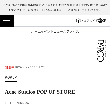
このたびの令和8年熊本地震により被害にあわれた皆様に謹んでお見舞い申しあげ
ますとともに、被災地の一日も早い復旧を、心よりお祈り申しあげます。
フロアガイド
ENGLISH
フロアガイド
JP
施設案内・アクセス
繁体字
ホーム
イベント
ニュース
アクセス
イベント・ポップアップ
簡体字
ニュース
한국어
レストラン・カフェ
ภาษาไทย
開催中
2026.7.2 - 2026.8.23
TAX FREE
日本語
POPUP
PARCOメンバーズ
Acne Studios POP UP STORE
1F THE WINDOW
JP