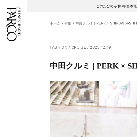
このたびの令和8年熊本
ホーム
特集
中田クルミ | PERK × SHINSAIBASHI PA
フロアガイド
ENGLISH
FASHION / CRUISE / 2025.12.19
施設案内・アクセス
繁体字
中田クルミ | PERK × SHIN
イベント・ポップアップ
簡体字
ニュース
한국어
レストラン・カフェ
ภาษาไทย
TAX FREE
日本語