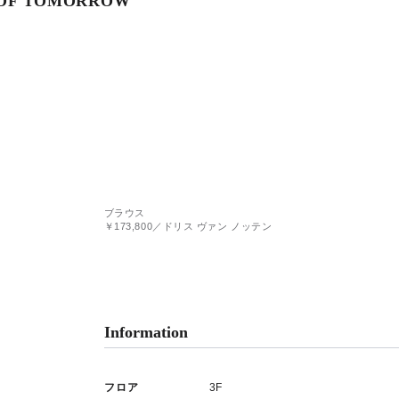
 OF TOMORROW
ブラウス
￥173,800／ドリス ヴァン ノッテン
Information
フロア
3F