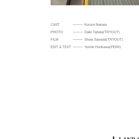
CAST
Kurumi Nakata
PHOTO
Daiki Tabata(TRYOUT)
FILM
Shota Sawada(TRYOUT)
EDIT & TEXT
Yoshio Horikawa(PERK)