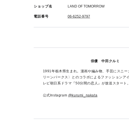
ショップ名
LAND OF TOMORROW
電話番号
06-6252-9797
俳優 中田クルミ
1991年栃木県生まれ。漫画や編み物、手芸にスニ
リーンパークス〉とのコラボによるファッションアイテ
レビ朝日系ドラマ『50分間の恋人』が放送スタート
公式Instagram
@kurumi_nakata