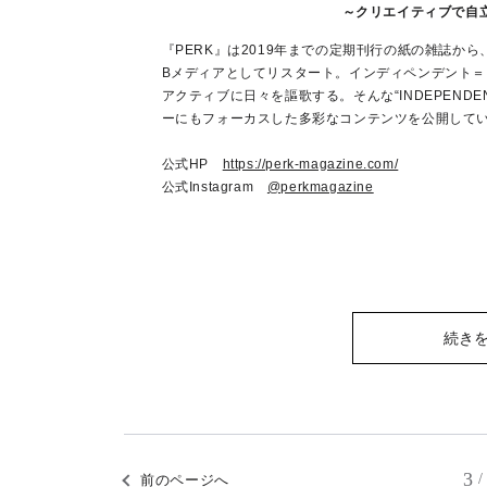
～クリエイティブで自
『PERK』は2019年までの定期刊行の紙の雑誌から、2
Bメディアとしてリスタート。インディペンデント
アクティブに日々を謳歌する。そんな“INDEPENDE
ーにもフォーカスした多彩なコンテンツを公開して
公式HP
https://perk-magazine.com/
公式Instagram
@perkmagazine
続き
3
/
前のページへ