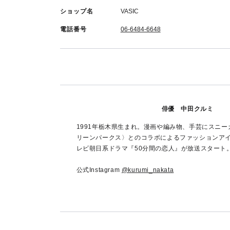
ショップ名
VASIC
電話番号
06-6484-6648
俳優 中田クルミ
1991年栃木県生まれ。漫画や編み物、手芸にスニ
リーンパークス〉とのコラボによるファッションアイテ
レビ朝日系ドラマ『50分間の恋人』が放送スタート
公式Instagram
@kurumi_nakata