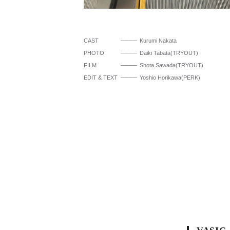
CAST
Kurumi Nakata
PHOTO
Daiki Tabata(TRYOUT)
FILM
Shota Sawada(TRYOUT)
EDIT & TEXT
Yoshio Horikawa(PERK)