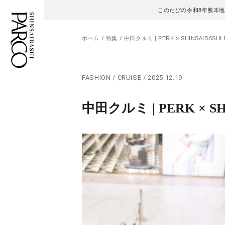
このたびの令和8年熊本
ホーム
特集
中田クルミ | PERK × SHINSAIBASHI PA
フロアガイド
ENGLISH
FASHION / CRUISE / 2025.12.19
施設案内・アクセス
繁体字
中田クルミ | PERK × SHIN
イベント・ポップアップ
簡体字
ニュース
한국어
レストラン・カフェ
ภาษาไทย
TAX FREE
日本語