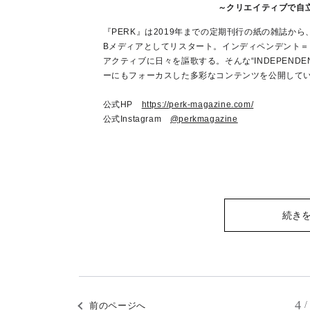
～クリエイティブで自
『PERK』は2019年までの定期刊行の紙の雑誌から、2
Bメディアとしてリスタート。インディペンデント
アクティブに日々を謳歌する。そんな“INDEPENDE
ーにもフォーカスした多彩なコンテンツを公開して
公式HP
https://perk-magazine.com/
公式Instagram
@perkmagazine
続き
4
/
前のページへ