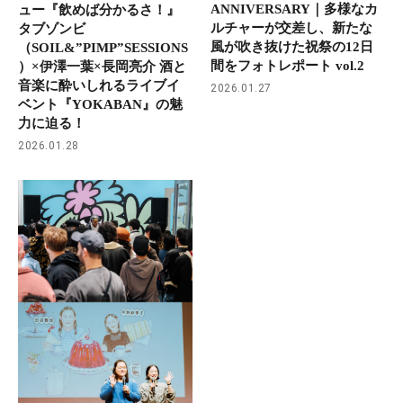
ANNIVERSARY｜多様なカ
ュー『飲めば分かるさ！』
ルチャーが交差し、新たな
タブゾンビ
風が吹き抜けた祝祭の12日
（SOIL&”PIMP”SESSIONS
間をフォトレポート vol.2
）×伊澤一葉×長岡亮介 酒と
音楽に酔いしれるライブイ
2026.01.27
ベント『YOKABAN』の魅
力に迫る！
2026.01.28