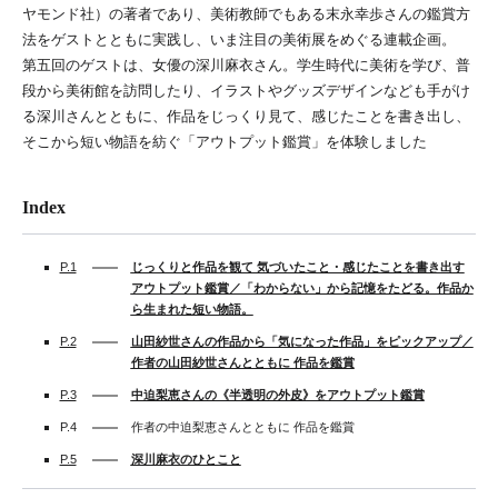
ヤモンド社）の著者であり、美術教師でもある末永幸歩さんの鑑賞方
法をゲストとともに実践し、いま注目の美術展をめぐる連載企画。
第五回のゲストは、女優の深川麻衣さん。学生時代に美術を学び、普
段から美術館を訪問したり、イラストやグッズデザインなども手がけ
る深川さんとともに、作品をじっくり見て、感じたことを書き出し、
そこから短い物語を紡ぐ「アウトプット鑑賞」を体験しました
Index
P.1
じっくりと作品を観て 気づいたこと・感じたことを書き出す
アウトプット鑑賞／「わからない」から記憶をたどる。作品か
ら生まれた短い物語。
P.2
山田紗世さんの作品から「気になった作品」をピックアップ／
作者の山田紗世さんとともに 作品を鑑賞
P.3
中迫梨恵さんの《半透明の外皮》をアウトプット鑑賞
P.4
作者の中迫梨恵さんとともに 作品を鑑賞
P.5
深川麻衣のひとこと