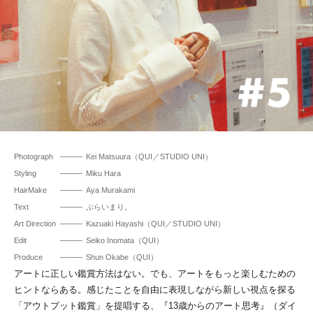
Photograph
Kei Matsuura（QUI／STUDIO UNI）
Styling
Miku Hara
HairMake
Aya Murakami
Text
ぷらいまり。
Art Direction
Kazuaki Hayashi（QUI／STUDIO UNI）
Edit
Seiko Inomata（QUI）
Produce
Shun Okabe（QUI）
アートに正しい鑑賞方法はない。でも、アートをもっと楽しむための
ヒントならある。感じたことを自由に表現しながら新しい視点を探る
「アウトプット鑑賞」を提唱する、『13歳からのアート思考』（ダイ