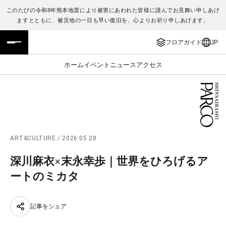
このたびの令和8年熊本地震により被害にあわれた皆様に謹んでお見舞い申しあげ
ますとともに、被災地の一日も早い復旧を、心よりお祈り申しあげます。
フロアガイド
ENGLISH
フロアガイド
JP
施設案内・アクセス
繁体字
ホーム
イベント
ニュース
アクセス
イベント・ポップアップ
簡体字
ニュース
한국어
レストラン・カフェ
ภาษาไทย
ART&CULTURE / 2026.05.28
TAX FREE
日本語
深川麻衣×末永幸歩｜世界をひろげるア
ートのミカタ
PARCOメンバーズ
記事をシェア
JP