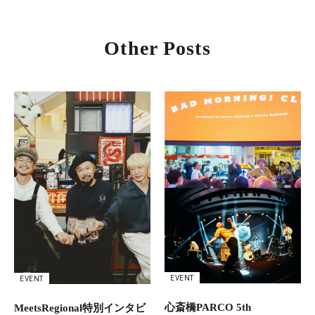
Other Posts
EVENT
EVENT
心斎橋PARCO 5th
MeetsRegional特別インタビ