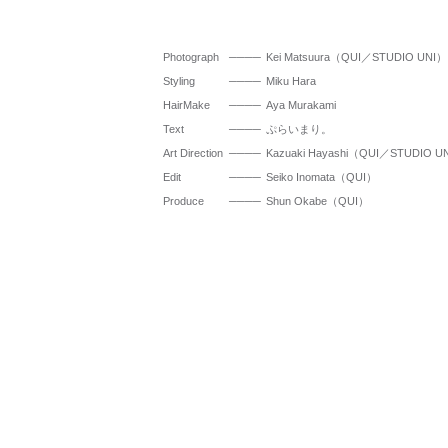
Photograph
Kei Matsuura（QUI／STUDIO UNI）
Styling
Miku Hara
HairMake
Aya Murakami
Text
ぷらいまり。
Art Direction
Kazuaki Hayashi（QUI／STUDIO U
Edit
Seiko Inomata（QUI）
Produce
Shun Okabe（QUI）