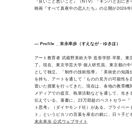
『良いこと悪いこと』（NTV）『キンパとおにぎ
映画『すべて真夜中の恋人たち』の公開が2026
― Profile _ 末永幸歩（すえなが・ゆきほ）
アート教育者 武蔵野美術大学 造形学部 卒業。東
了。現在、東京学芸大学 個人研究員。東京都の中
として独立。「制作の技術指導」「美術史の知識
を持ち、アートを通して「ものの見方の可能性を
置いた授業を行ってきた。現在は、各地の教育機
メディアでの提言、執筆活動などを通して、生き
伝えている。著書に、23万部超のベストセラー『
ト思考』（ダイヤモンド社）がある。プライベー
ト」というピカソの言葉を座右の銘に、日々子ど
末永幸歩 公式ウェブサイト