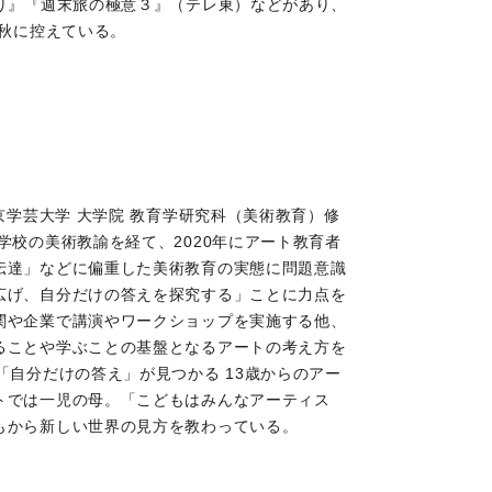
り』『週末旅の極意３』（テレ東）などがあり、
年秋に控えている。
京学芸大学 大学院 教育学研究科（美術教育）修
学校の美術教諭を経て、2020年にアート教育者
伝達」などに偏重した美術教育の実態に問題意識
広げ、自分だけの答えを探究する」ことに力点を
関や企業で講演やワークショップを実施する他、
ることや学ぶことの基盤となるアートの考え方を
「自分だけの答え」が見つかる 13歳からのアー
トでは一児の母。「こどもはみんなアーティス
もから新しい世界の見方を教わっている。