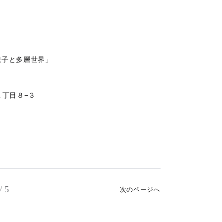
sの遺伝子と多層世界」
１丁目８−３
5
/
次のページへ