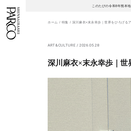
このたびの令和8年熊本
ホーム
特集
深川麻衣×末永幸歩｜世界をひろげる
フロアガイド
ENGLISH
ART&CULTURE / 2026.05.28
施設案内・アクセス
繁体字
深川麻衣×末永幸歩｜
イベント・ポップアップ
簡体字
ニュース
한국어
レストラン・カフェ
ภาษาไทย
TAX FREE
日本語