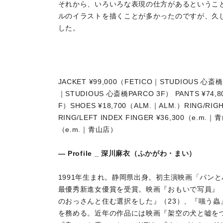
それから、いろいろな表現の仕方があるということ
ルのイラストを描くことが多かったのですが、久
した。
JACKET ¥99,000（FETICO｜STUDIOUS 心斎橋P
｜STUDIOUS 心斎橋PARCO 3F） PANTS ¥74,
F）SHOES ¥18,700（ALM.｜ALM.）RING/RIG
RING/LEFT INDEX FINGER ¥36,300（e.m.｜青
（e.m.｜青山店）
― Profile _ 深川麻衣（ふかがわ・まい）
1991年生まれ。静岡県出身。初主演映画「パンと
最優秀新進女優賞を受賞。映画『おもいで写員』
のおっさんと住む選択をした』（23）、『嗤う蟲
を務める。近年の作品には映画『架空の犬と嘘をつ