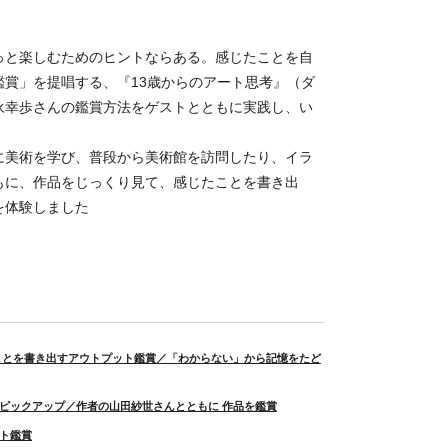
っと楽しむためのヒントならある。感じたことを自
賞」を提唱する、『13歳からのアート思考』（ダ
永幸歩さんの鑑賞方法をゲストとともに実践し、い
に美術を学び、普段から美術館を訪問したり、イラ
もに、作品をじっくり見て、感じたことを書き出
を体験しました
ことを書き出すアウトプット鑑賞／「わからない」から記憶をたど
ピックアップ／作者の山田紗世さんとともに 作品を鑑賞
ト鑑賞