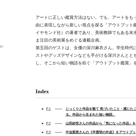
アートに正しい鑑賞方法はない。でも、アートをも
由に表現しながら新しい視点を探る「アウトプット鑑
イヤモンド社）の著者であり、美術教師でもある末
ま注目の美術展をめぐる連載企画。
NI）
第五回のゲストは、女優の深川麻衣さん。学生時代
ストやグッズデザインなども手がける深川さんとと
し、そこから短い物語を紡ぐ「アウトプット鑑賞」
Index
P.1
じっくりと作品を観て 気づいたこと・感じた
る。作品から生まれた短い物語。
P.2
山田紗世さんの作品から「気になった作品」を
P.3
中迫梨恵さんの《半透明の外皮》をアウトプッ