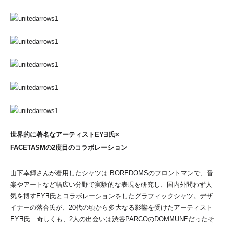
世界的に著名なアーティストEYƎ氏×
FACETASMの2度目のコラボレーション
山下幸輝さんが着用したシャツは BOREDOMSのフロントマンで、音
楽やアートなど幅広い分野で実験的な表現を研究し、国内外問わず人
気を博すEYƎ氏とコラボレーションをしたグラフィックシャツ。デザ
イナーの落合氏が、20代の頃から多大なる影響を受けたアーティスト
EYƎ氏…奇しくも、2人の出会いは渋谷PARCOのDOMMUNEだったそ