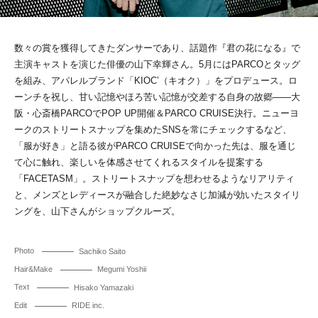
数々の賞を獲得してきたダンサーであり、話題作『君の花になる』で
主演キャストを演じた俳優の山下幸輝さん。5月にはPARCOとタッグ
を組み、アパレルブランド「KIOC’（キオク）」をプロデュース。ロ
ーンチを祝し、甘い記憶やほろ苦い記憶が交差する自身の故郷――大
阪・心斎橋PARCOでPOP UP開催＆PARCO CRUISE決行。ニューヨ
ークのストリートスナップを集めたSNSを常にチェックするなど、
「服が好き」と語る彼がPARCO CRUISEで向かった先は、服を通じ
て心に触れ、楽しいを体感させてくれるスタイルを提案する
「FACETASM」。ストリートスナップを想わせるようなリアリティ
と、メンズとレディースが融合した絶妙なさじ加減が効いたスタイリ
ングを、山下さんがショップクルーズ。
Photo
Sachiko Saito
Hair&Make
Megumi Yoshii
Text
Hisako Yamazaki
Edit
RIDE inc.