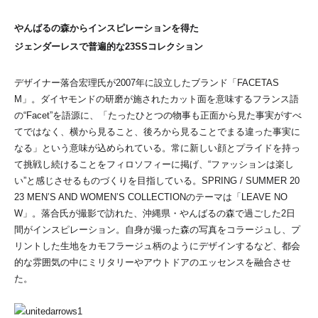
やんばるの森からインスピレーションを得た
ジェンダーレスで普遍的な23SSコレクション
デザイナー落合宏理氏が2007年に設立したブランド「FACETAS
M」。ダイヤモンドの研磨が施されたカット面を意味するフランス語
の“Facet”を語源に、「たったひとつの物事も正面から見た事実がすべ
てではなく、横から見ること、後ろから見ることでまる違った事実に
なる」という意味が込められている。常に新しい顔とプライドを持っ
て挑戦し続けることをフィロソフィーに掲げ、“ファッションは楽し
い”と感じさせるものづくりを目指している。SPRING / SUMMER 20
23 MEN’S AND WOMEN’S COLLECTIONのテーマは「LEAVE NO
W」。落合氏が撮影で訪れた、沖縄県・やんばるの森で過ごした2日
間がインスピレーション。自身が撮った森の写真をコラージュし、プ
リントした生地をカモフラージュ柄のようにデザインするなど、都会
的な雰囲気の中にミリタリーやアウトドアのエッセンスを融合させ
た。