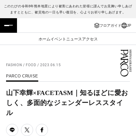
このたびの令和8年熊本地震により被害にあわれた皆様に謹んでお見舞い申しあげ
ますとともに、被災地の一日も早い復旧を、心よりお祈り申しあげます。
フロアガイド
ENGLISH
フロアガイド
JP
施設案内・アクセス
繁体字
ホーム
イベント
ニュース
アクセス
イベント・ポップアップ
簡体字
ニュース
한국어
FASHION / FOOD / 2023.06.15
PARCO CRUISE
レストラン・カフェ
ภาษาไทย
山下幸輝×FACETASM｜知るほどに愛お
TAX FREE
日本語
しく、多面的なジェンダーレススタイ
ル
PARCOメンバーズ
JP