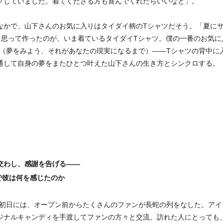
クしていました。着てくださる方も喜んでくれたらいいなと」。
なかで、山下さんのお気に入りはタイダイ柄のTシャツだそう。「夏に
思って作ったのが、いま着ているタイダイTシャツ。僕の一番のお気に入りなん
 Reality”（夢をみよう、それがあなたの現実になるまで）――Tシャツの背中
通して自身の夢をまたひとつ叶えた山下さんの生き方とシンクロする。
交わし、感謝を告げる――
OPで彼は何を感じたのか
P UP初日には、オープン前からたくさんのファンが長蛇の列をなした。
ジナルキャンディを手渡してファンの方々と交流。訪れた人にとっても