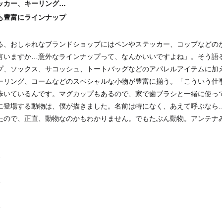
ッカー、キーリング…
も豊富にラインナップ
る、おしゃれなブランドショップにはペンやステッカー、コップなどの
言いますか…意外なラインナップって、なんかいいですよね」。そう語るよ
プ、ソックス、サコッシュ、トートバッグなどのアパレルアイテムに加
ーリング、コームなどのスペシャルな小物が豊富に揃う。「こういう仕
歩いているんです。マグカップもあるので、家で歯ブラシと一緒に使っ
に登場する動物は、僕が描きました。名前は特になく、あえて呼ぶなら…
たので、正直、動物なのかもわかりません。でもたぶん動物。アンテナ