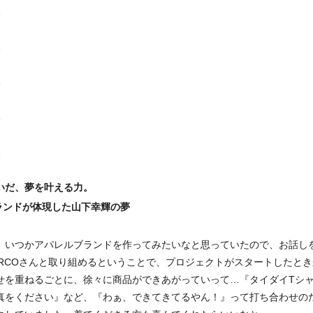
いだ、夢を叶える力。
ブランドが体現した山下幸輝の夢
、いつかアパレルブランドを作ってみたいなと思っていたので、お話し
ARCOさんと取り組めるということで、プロジェクトがスタートしたと
せを重ねるごとに、徐々に商品ができあがっていって…『タイダイTシ
真をください』など、『わぁ、できてきてるやん！』って打ち合わせの