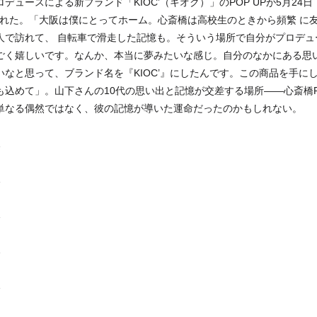
デュースによる新ブランド「KIOC’（キオク）」のPOP UPが5月24
催された。「大阪は僕にとってホーム。心斎橋は高校生のときから頻繁 に
人で訪れて、 自転車で滑走した記憶も。そういう場所で自分がプロデュ
ごく嬉しいです。なんか、本当に夢みたいな感じ。自分のなかにある思
いなと思って、ブランド名を『KIOC’』にしたんです。この商品を手に
込めて」。山下さんの10代の思い出と記憶が交差する場所――心斎橋PARC
単なる偶然ではなく、彼の記憶が導いた運命だったのかもしれない。