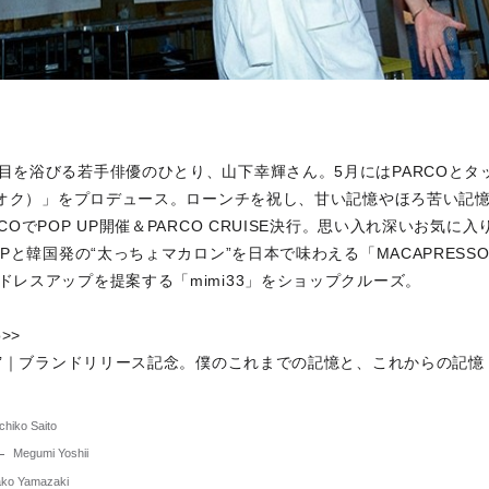
目を浴びる若手俳優のひとり、山下幸輝さん。5月にはPARCOとタ
（キオク）」をプロデュース。ローンチを祝し、甘い記憶やほろ苦い記
COでPOP UP開催＆PARCO CRUISE決行。思い入れ深いお気に入
UPと韓国発の“太っちょマカロン”を日本で味わえる「MACAPRESS
ドレスアップを提案する「mimi33」をショップクルーズ。
o>>
OC’｜ブランドリリース記念。僕のこれまでの記憶と、これからの記憶
chiko Saito
Megumi Yoshii
ako Yamazaki