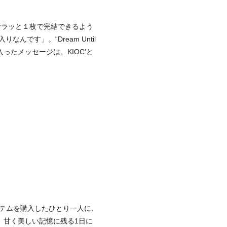
サラッと１枚で完結できるよう
です」。“Dream Until
に入ったメッセージは、KIOC’と
アイテムを購入したひとり一人に、
、甘く美しい記憶に残る1日に