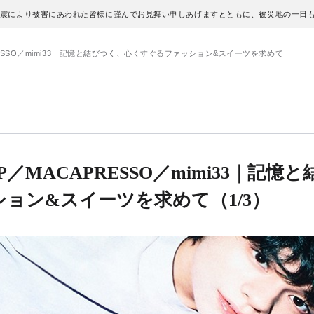
地震により被害にあわれた皆様に謹んでお見舞い申しあげますとともに、被災地の一日
APRESSO／mimi33｜記憶と結びつく、心くすぐるファッション&スイーツを求めて
UP／MACAPRESSO／mimi33｜記憶
ション&スイーツを求めて
（1/3）