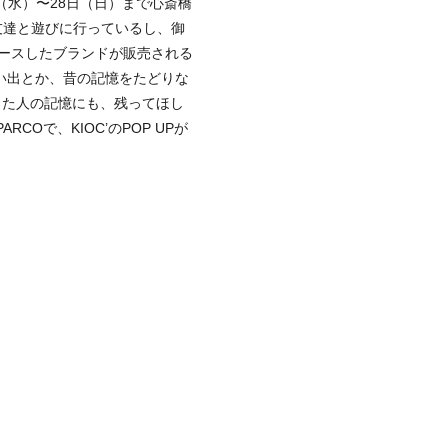
日（水）〜28日（日）まで心斎橋
友達と遊びに行っているし、御
ースしたブランドが販売される
い出とか、昔の記憶をたどりな
した人の記憶にも、残ってほし
Oで、KIOC’のPOP UPが