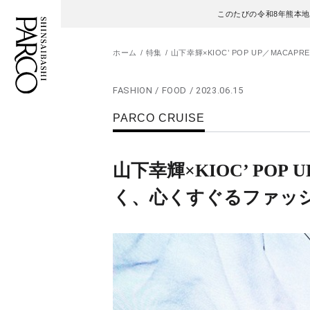
このたびの令和8年熊本
ホーム
特集
山下幸輝×KIOC’ POP UP／MAC
FASHION / FOOD / 2023.06.15
フロアガイド
ENGLISH
PARCO CRUISE
施設案内・アクセス
繁体字
山下幸輝×KIOC’ POP 
イベント・ポップアップ
簡体字
く、心くすぐるファッ
ニュース
한국어
レストラン・カフェ
ภาษาไทย
TAX FREE
日本語