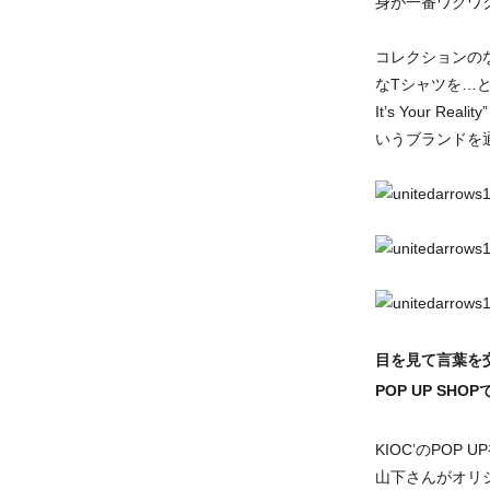
身が一番ワクワ
コレクションの
なTシャツを…と
It’s Your
いうブランドを
目を見て言葉を
POP UP SH
KIOC’のPO
山下さんがオリ