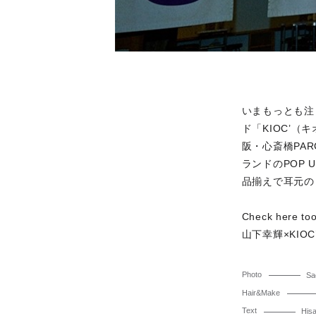
いまもっとも注
ド「KIOC’
阪・心斎橋PAR
ランドのPOP 
品揃えで耳元の
Check here to
山下幸輝×KI
Photo
Sa
Hair&Make
Text
His