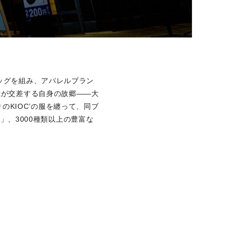
ッグを組み、アパレルブラン
憶が交差する自身の故郷――大
りのKIOC’の服を纏って、同ブ
O」、3000種類以上の豊富な