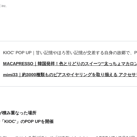
 inc.
KIOC' POP UP｜甘い記憶やほろ苦い記憶が交差する自身の故郷で、P
MACAPRESSO｜韓国発祥！色とりどりのスイーツ“太っちょマカロ
mimi33｜約3000種類ものピアスやイヤリングを取り揃える アクセ
が積み重なった場所
「KIOC’」のPOP UPを開催