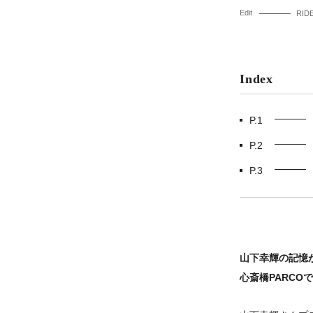
Edit
RIDE
Index
P.1
P.2
P.3
山下幸輝の記憶
心斎橋PARCOで