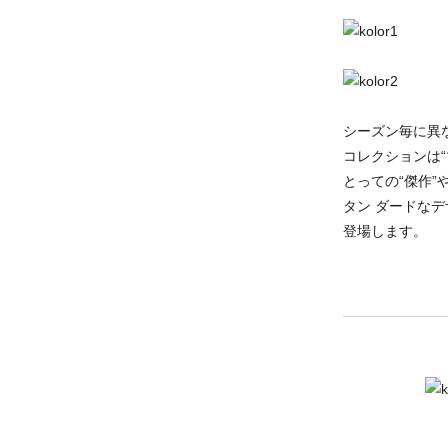
シーズン毎に異な
コレクションは
とっての“傑作
タン ダードな
登場します。