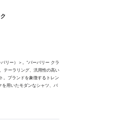
ック
ーバリー）＞。“バーバリー クラ
ー、テーラリング、汎用性の高い
ト。ブランドを象徴するトレン
クを用いたモダンなシャツ、バ