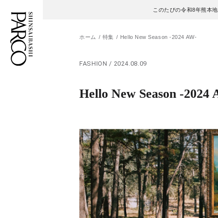
このたびの令和8年熊本
ホーム
特集
Hello New Season -2024 AW-
FASHION / 2024.08.09
フロアガイド
ENGLISH
Hello New Season -2024
施設案内・アクセス
繁体字
イベント・ポップアップ
簡体字
ニュース
한국어
レストラン・カフェ
ภาษาไทย
TAX FREE
日本語