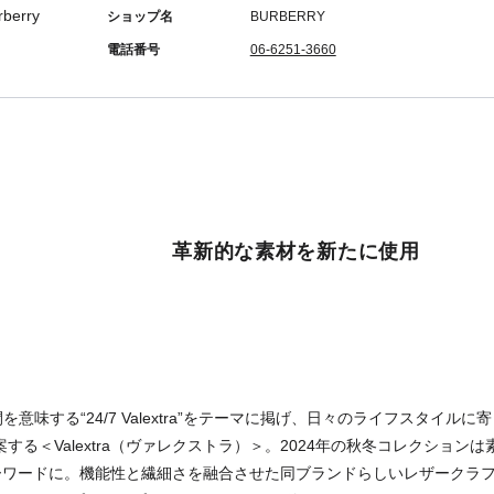
ショップ名
BURBERRY
電話番号
06-6251-3660
革新的な素材を新たに使用
間を意味する“24/7 Valextra”をテーマに掲げ、日々のライフスタイ
する＜Valextra（ヴァレクストラ）＞。2024年の秋冬コレクションは素材
y”がキーワードに。機能性と繊細さを融合させた同ブランドらしいレザーク