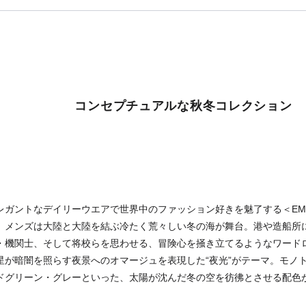
コンセプチュアルな秋冬コレクション
ガントなデイリーウエアで世界中のファッション好きを魅了する＜EMPOR
。メンズは大陸と大陸を結ぶ冷たく荒々しい冬の海が舞台。港や造船所
・機関士、そして将校らを思わせる、冒険心を掻き立てるようなワード
星が暗闇を照らす夜景へのオマージュを表現した“夜光”がテーマ。モノ
ドグリーン・グレーといった、太陽が沈んだ冬の空を彷彿とさせる配色