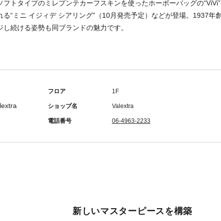
フトタイプのミレプンテカーフスキンを使ったホーボーバッグの“ViVi”
る“ミニ イジィデ シアリング”（10月発売予定）などが登場。1937
ジし続ける姿勢も同ブランドの魅力です。
フロア
1F
ショップ名
Valextra
電話番号
06-4963-2233
新しいマスターピースを構築