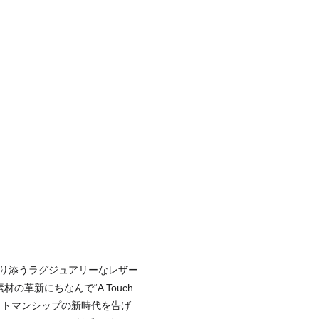
ルに寄り添うラグジュアリーなレザー
の革新にちなんで“A Touch
ラフトマンシップの新時代を告げ