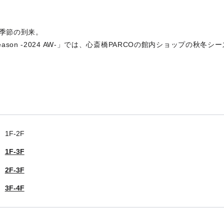
季節の到来。
w Season -2024 AW-」では、心斎橋PARCOの館内ショップの秋
1F-2F
1F-3F
2F-3F
3F-4F