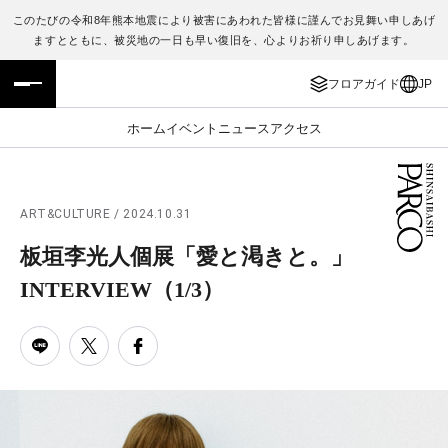
このたびの令和8年熊本地震により被害にあわれた皆様に謹んでお見舞い申しあげ
ますとともに、被災地の一日も早い復旧を、心よりお祈り申しあげます。
フロアガイド
ENGLISH
フロアガイド
JP
施設案内・アクセス
繁体字
ホーム
イベント
ニュース
アクセス
イベント・ポップアップ
簡体字
ニュース
한국어
ART&CULTURE / 2024.10.31
板垣李光⼈個展「愛と渇きと。」
レストラン・カフェ
ภาษาไทย
INTERVIEW
（1/3）
TAX FREE
日本語
PARCOメンバーズ
JP