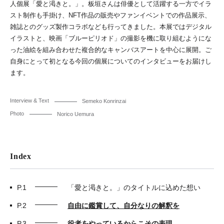
人個展「愛と渇きと。」。板垣さんは俳優として活躍する一方でイラ
スト制作も手掛け、NFT作品の販売やファンイベントでの作品展示、
雑誌とのグッズ製作コラボなども行ってきました。本展ではデジタル
イラストと、映画「ブルーピリオド」の撮影を機に取り組むようにな
った油絵を組み合わせた複合的なキャンバスアートを中心に展開。ご
自身にとって初となる今回の個展についてのインタビューをお届けし
ます。
Interview & Text
Semeko Konrinzai
Photo
Norico Uemura
Index
P.1
「愛と渇きと。」のタイトルに込めた想い
P.2
自由に鑑賞して、自分なりの解釈を
P.3
役者をやっているからこその表現