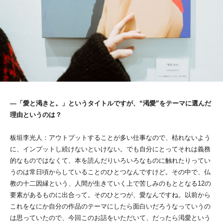
―「愛と渇きと。」というタイトルですが、“渇愛”をテーマに選んだ
理由というのは？
板垣李光人：アウトプットすることが多い仕事なので、枯れないよう
に、インプットし続けないといけない。でも⾃分にとってそれは義務
的なものではなくて、本を読んだりいろいろなものに触れたりってい
うのは常⽇頃からしていることのひとつなんですけど。その中で、仏
教の⼗⼆因縁という、⼈間が⽣きていく上で苦しみのもととなる12の
要素があるものに出合って。そのひとつが、愛なんですね。以前から
これをなにか⾃分の作品のテーマにしたら⾯⽩いだろうなっていうの
は思っていたので、今回このお話をいただいて、だったら渇愛という