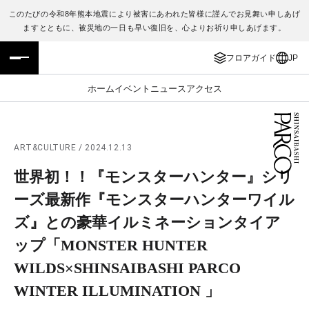
このたびの令和8年熊本地震により被害にあわれた皆様に謹んでお見舞い申しあげ
ますとともに、被災地の一日も早い復旧を、心よりお祈り申しあげます。
フロアガイド
ENGLISH
フロアガイド
JP
施設案内・アクセス
繁体字
ホーム
イベント
ニュース
アクセス
イベント・ポップアップ
簡体字
ニュース
한국어
ART&CULTURE / 2024.12.13
世界初！！『モンスターハンター』シリ
レストラン・カフェ
ภาษาไทย
ーズ最新作『モンスターハンターワイル
TAX FREE
日本語
ズ』との豪華イルミネーションタイア
ップ「MONSTER HUNTER
PARCOメンバーズ
WILDS×SHINSAIBASHI PARCO
WINTER ILLUMINATION 」
JP