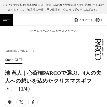
このたびの令和8年熊本地震により被害にあわれた皆様に謹んでお見舞い申しあげ
ますとともに、被災地の一日も早い復旧を、心よりお祈り申しあげます。
フロアガイド
ENGLISH
フロアガイド
JP
施設案内・アクセス
繁体字
ホーム
イベント
ニュース
アクセス
イベント・ポップアップ
簡体字
ニュース
한국어
FASHION / 2024.11.29
Xmas GIFT
レストラン・カフェ
ภาษาไทย
清 竜人｜心斎橋PARCOで選ぶ、4人の夫
TAX FREE
日本語
人への想いを込めたクリスマスギフ
ト。
（1/4）
PARCOメンバーズ
JP