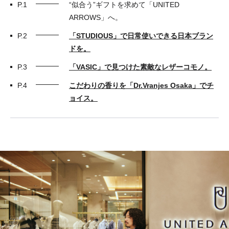
P.1
“似合う”ギフトを求めて「UNITED
ARROWS」へ。
P.2
「STUDIOUS」で日常使いできる日本ブラン
ドを。
P.3
「VASIC」で見つけた素敵なレザーコモノ。
P.4
こだわりの香りを「Dr.Vranjes Osaka」でチ
ョイス。