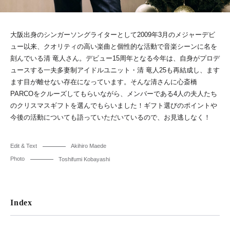
大阪出身のシンガーソングライターとして2009年3月のメジャーデビ
ュー以来、クオリティの高い楽曲と個性的な活動で音楽シーンに名を
刻んでいる清 竜人さん。デビュー15周年となる今年は、自身がプロデ
ュースする一夫多妻制アイドルユニット・清 竜人25も再結成し、ます
ます目が離せない存在になっています。そんな清さんに心斎橋
PARCOをクルーズしてもらいながら、メンバーである4人の夫人たち
のクリスマスギフトを選んでもらいました！ギフト選びのポイントや
今後の活動についても語っていただいているので、お見逃しなく！
Edit & Text
Akihiro Maede
Photo
Toshifumi Kobayashi
Index